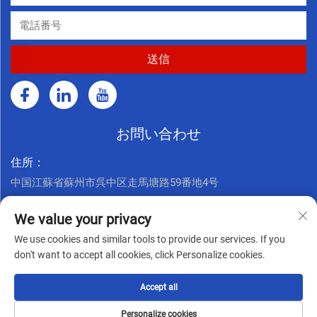
お問い合わせ
住所：
中国江蘇省蘇州市呉中区走馬塘路59番地4号
今すぐお電話ください：
We value your privacy
+86 17761926625
We use cookies and similar tools to provide our services. If you
メールアドレス：
don't want to accept all cookies, click Personalize cookies.
[email protected]
Accept all
著作権 © Seppes Door Industry (suzhou) Co., Ltd. すべての権
Personalize cookies