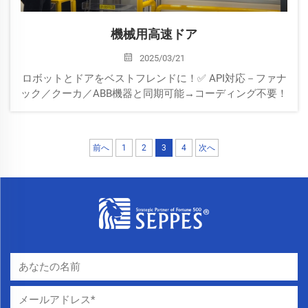
機械用高速ドア
2025/03/21
ロボットとドアをベストフレンドに！✅ API対応－ファナ
ック／クーカ／ABB機器と同期可能→コーディング不要！
✅ クラッシュガード™－10トンの衝撃にも鋼鉄フレームが
耐える（シーメンスでの実績あり）✅ 食品・医薬・自動
車業界に最適。
前へ
1
2
3
4
次へ