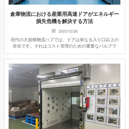
倉庫物流における産業用高速ドアがエネルギー
損失危機を解決する方法
2025/12/28
現代の大規模物流ハブでは、ドアは単なる入り口以上の
存在です。それはコスト管理のための重要なバルブで
す。従来のドアが30秒間開いたままになるたびに、大量
の空調された空気が逃げてしまい、HVACシステムに過剰
な負荷を強います。