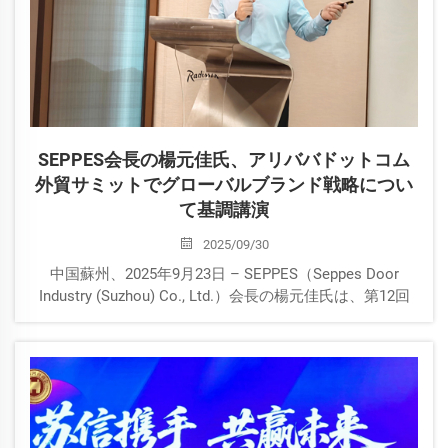
SEPPES会長の楊元佳氏、アリババドットコム
外貿サミットでグローバルブランド戦略につい
て基調講演
2025/09/30
中国蘇州、2025年9月23日 – SEPPES（Seppes Door
Industry (Suzhou) Co., Ltd.）会長の楊元佳氏は、第12回
「ブレイクスルーグロース」外貿サミットにて、ブラン
ドの国際化に関する洞察に富んだ基調講演を行いまし
た。