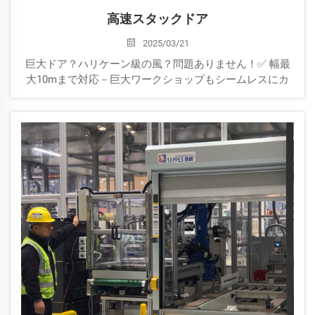
高速スタックドア
2025/03/21
巨大ドア？ハリケーン級の風？問題ありません！✅ 幅最
大10mまで対応－巨大ワークショップもシームレスにカ
バー！✅ 1.0m/sの高速開閉－8秒でフルオープン（テスラ
の12m部品倉庫でも採用済み）✅ 耐風圧グレード10 📥
「GIANT」とDMでご確認ください＆rar...