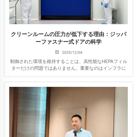
クリーンルームの圧力が低下する理由：ジッパ
ーファスナー式ドアの科学
2025/12/04
制御された環境を維持することは、高性能なHEPAフィル
ターだけの問題ではありません。重要なのはインフラに
おける「最も脆弱な部分」、つまり出入口の管理です。
製薬、半導体製造、バイオテクノロジー業界において
は、わずかな空気圧の変動でも甚大な汚染事故や何千ド
ルもの製品損失につながる可能性があります。