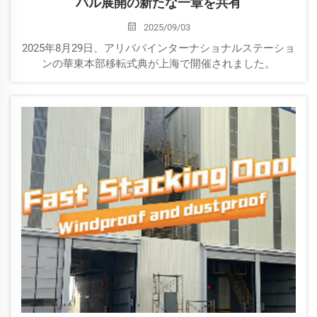
バル展開の新たな一章を共有
2025/09/03
2025年8月29日、アリババインターナショナルステーショ
ンの華東本部移転式典が上海で開催されました。
SEPPES（蘇州）ドア産業有限公司の楊元佳会長は、有力
商人および契約講師代表として招かれ、式典に出席しま
した。