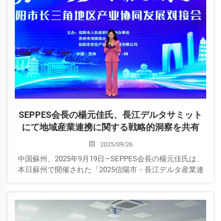
SEPPES会長の楊元佳氏、長江デルタサミット
にて地域産業連携に関する戦略的洞察を共有
2025/09/26
中国蘇州、2025年9月19日—SEPPES会長の楊元佳氏は、
本日蘇州で開催された「2025信陽市・長江デルタ産業連
携サミット」に特別ゲストスピーカーとして登壇しまし
た。信陽市政府蘇州事務所と蘇州河南商会が共催するこ
のハイレベルなイベントには、政府関係者や企業経営者
など270名以上が集い、地域間の産業協力の新たな道筋を