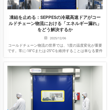
凍結を止める：SEPPESの冷蔵高速ドアがコー
ルドチェーン物流における「エネルギー漏れ」
をどう解決するか
2025/12/06
コールドチェーン物流の世界では、1度の温度変化が重要
です。常に-18°Cまたは-25°Cを維持することは単なる要件
ではなく、高コストな作業です。この安定性の最大の敵
は何でしょうか？それは出入口です。標準的なドアは、
氷の蓄積に...