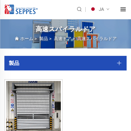
JA
高速スパイラルドア
ホーム
>
製品
>
高速ドア
>
高速スパイラルドア
製品