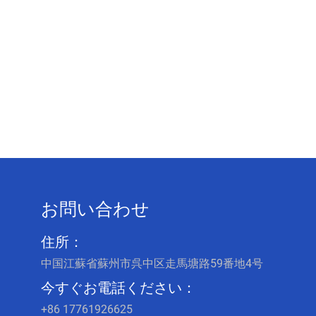
お問い合わせ
住所：
中国江蘇省蘇州市呉中区走馬塘路59番地4号
今すぐお電話ください：
+86 17761926625