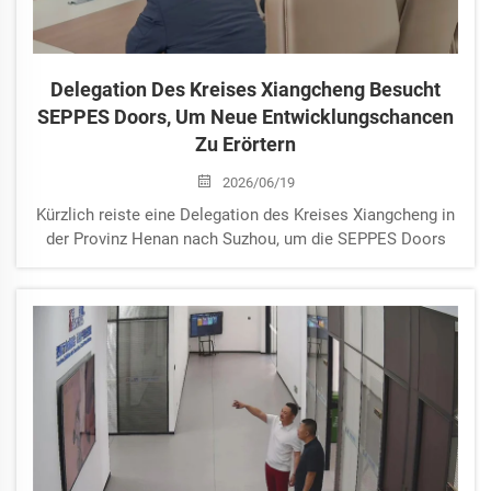
Delegation Des Kreises Xiangcheng Besucht
SEPPES Doors, Um Neue Entwicklungschancen
Zu Erörtern
2026/06/19
Kürzlich reiste eine Delegation des Kreises Xiangcheng in
der Provinz Henan nach Suzhou, um die SEPPES Doors
Industry (Suzhou) Co., Ltd. und die Suzhou SEPPES
Holding Group Co., Ltd. zu besuchen. Die Gruppe
umfasste Zhen Yaohui, Mitglied des Ständigen
Ausschusses des Kreises Xiangc...