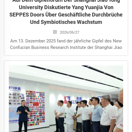
University Diskutierte Yang Yuanjia Von
SEPPES Doors Über Geschäftliche Durchbrüche
Und Symbiotisches Wachstum
2026/06/27
Am 13. Dezember 2025 fand der jährliche Gipfel des New
Confucian Business Research Institute der Shanghai Jiao
Tong University in Suzhou statt. Unter dem Motto
„Fortführung der konfuzianischen Geschäftswerte und
Schaffung von Exzellenz für eine neue Ära“ stand die
Konferenz...