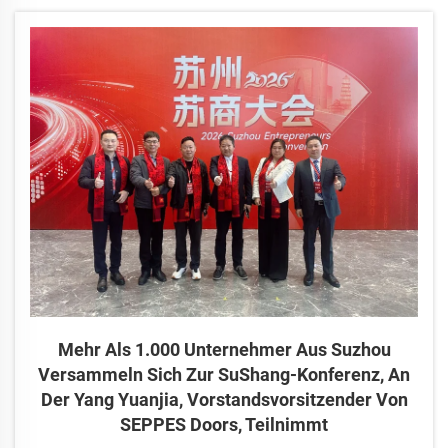
Vorstandsvorsitzender von SEPPES Doors, wurde
eingeladen, daran teilzunehmen und gemeinsam mit Dr.
Guo Xianqiang, Gründer der Abteilung für E-Commerce an
der Hen...
Mehr Als 1.000 Unternehmer Aus Suzhou
Versammeln Sich Zur SuShang-Konferenz, An
Der Yang Yuanjia, Vorstandsvorsitzender Von
SEPPES Doors, Teilnimmt