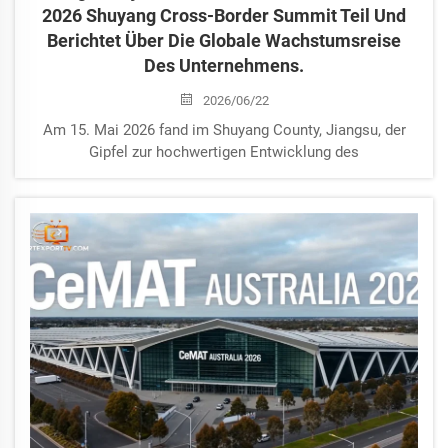
2026 Shuyang Cross-Border Summit Teil Und
Berichtet Über Die Globale Wachstumsreise
Des Unternehmens.
2026/06/22
Am 15. Mai 2026 fand im Shuyang County, Jiangsu, der
Gipfel zur hochwertigen Entwicklung des
grenzüberschreitenden E-Commerce 2026 sowie das
Forum zur digitalen Handelstransformation statt.
Veranstalter waren die Shuyang Economic Development
Zone, das Shuyang County Commerce Bureau und
Shuyang Sof…