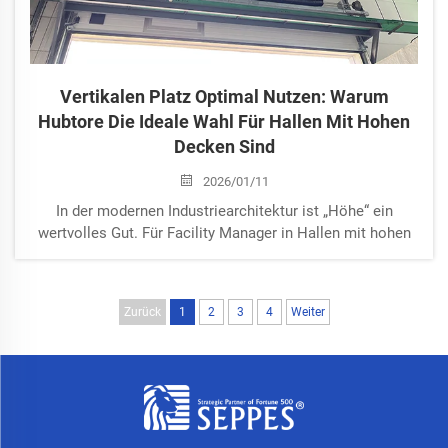
Vertikalen Platz Optimal Nutzen: Warum
Hubtore Die Ideale Wahl Für Hallen Mit Hohen
Decken Sind
2026/01/11
In der modernen Industriearchitektur ist „Höhe“ ein
wertvolles Gut. Für Facility Manager in Hallen mit hohen
Decken stellt diese Höhe jedoch oft eine besondere
Herausforderung dar: Wie installiert man ein
großflächiges Industrietor, ohne Laufkrane,
Zurück
1
2
3
4
Weiter
Beleuchtungssysteme oder Lüftungskanäle zu behindern?