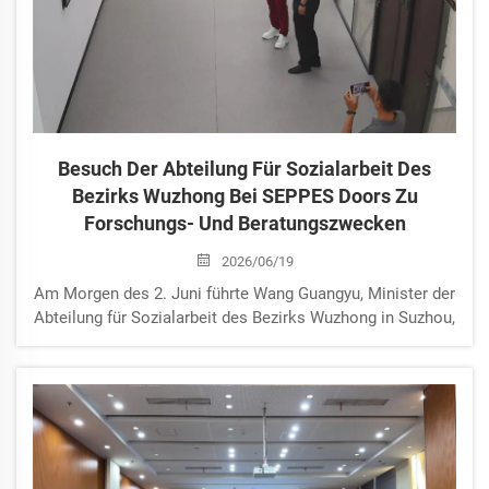
Besuch Der Abteilung Für Sozialarbeit Des
Bezirks Wuzhong Bei SEPPES Doors Zu
Forschungs- Und Beratungszwecken
2026/06/19
Am Morgen des 2. Juni führte Wang Guangyu, Minister der
Abteilung für Sozialarbeit des Bezirks Wuzhong in Suzhou,
eine Delegation zu SEPPES Doors Industry (Suzhou) Co.,
Ltd. Der Besuch umfasste eine vor Ort durchgeführte
Untersuchung der Geschäftstätigkeit und Technologie des
Unternehmens ...