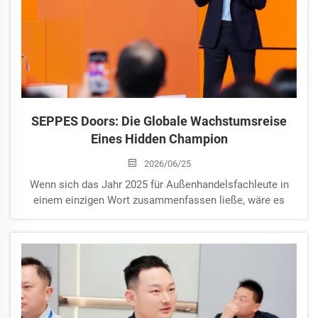
SEPPES Doors: Die Globale Wachstumsreise
Eines Hidden Champion
2026/06/25
Wenn sich das Jahr 2025 für Außenhandelsfachleute in
einem einzigen Wort zusammenfassen ließe, wäre es
wahrscheinlich ‚Wandel‘. Die Zollpolitik änderte sich
wiederholt, die Wechselkursvolatilität verstärkte sich und
die Kosten für Rohstoffe und Logistik schwankten
unvorhersehbar. Gleichzeitig...