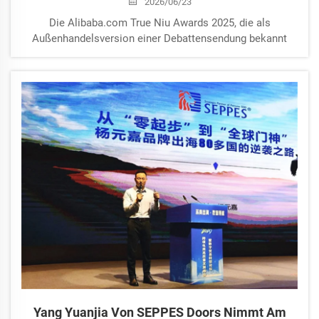
2026/06/23
Die Alibaba.com True Niu Awards 2025, die als
Außenhandelsversion einer Debattensendung bekannt
sind, wurden kürzlich abgeschlossen. Zwanzig
internationale Außenhandelspersönlichkeiten aus aller
Welt debattierten sieben Stunden lang darüber, wie
Unternehmen in einer unsicheren Ära global agieren
sollten. Ya…
Yang Yuanjia Von SEPPES Doors Nimmt Am