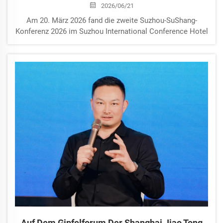
2026/06/21
Am 20. März 2026 fand die zweite Suzhou-SuShang-
Konferenz 2026 im Suzhou International Conference Hotel
statt. Der Termin fiel mit dem Frühlingsäquinoktium und
dem traditionellen Fest „Der Drache hebt seinen Kopf“
zusammen – ein Tag, der in altem Suzhou mit...
Auf Dem Gipfelforum Der Shanghai Jiao Tong