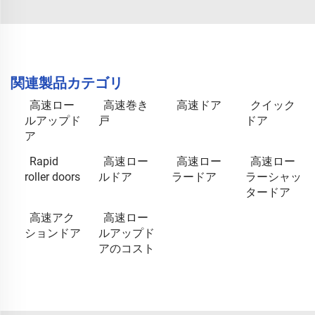
関連製品カテゴリ
高速ロー
高速巻き
高速ドア
クイック
ルアップド
戸
ドア
ア
Rapid
高速ロー
高速ロー
高速ロー
roller doors
ルドア
ラードア
ラーシャッ
タードア
高速アク
高速ロー
ションドア
ルアップド
アのコスト