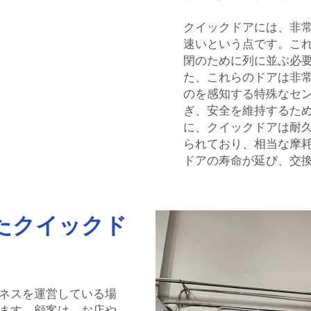
クイックドアには、非
速いという点です。こ
閉のために列に並ぶ必
た、これらのドアは非
のを感知する特殊なセ
ぎ、安全を維持するた
に、クイックドアは耐
られており、相当な摩
ドアの寿命が延び、交
たクイックド
ネスを運営している場
ます。顧客は、お店や