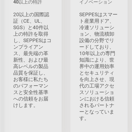
40以上の特許
イノベーション
20以上の国際認
SEPPESはスマー
証（CE、UL、
ト産業用ドア、
SGS）と40件以
冷連ソリューシ
上の特許を取得
ョン、物流積卸
し、SEPPESはコ
設備の分野でリ
ンプライアン
ードしており、
ス、最先端の革
10年以上の専門
新性、および最
知識により、世
高レベルの製品
界中の運用効率
品質を保証し、
とセキュリティ
お客様に私たち
を向上させ、現
のパフォーマン
代の工場アクセ
スと安全性基準
スソリューショ
への信頼をお届
ンにおける信頼
けします。
されるパートナ
ーとなっていま
す。