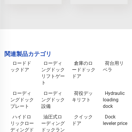
関連製品カテゴリ
ロードド
ローディ
倉庫のロ
荷台用リ
ックドア
ングドック
ードドック
ベラ
リフトゲー
ドア
ト
ローディ
ローディ
荷役デッ
Hydraulic
ングドック
ングドック
キリフト
loading
プレート
設備
dock
ハイドロ
油圧式ロ
クイック
Dock
リックロー
ーディング
ドア
leveler price
ディングド
ドックラン