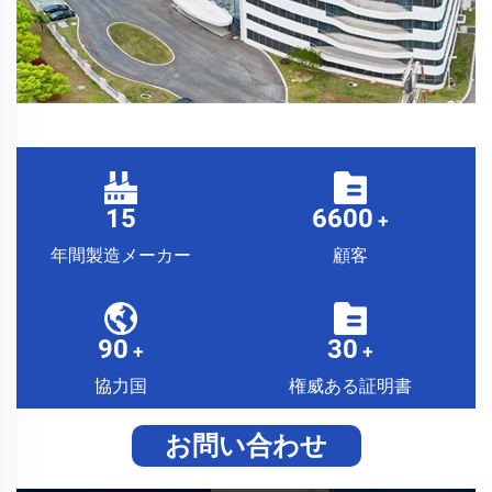
15
6600
+
年間製造メーカー
顧客
90
30
+
+
協力国
権威ある証明書
お問い合わせ