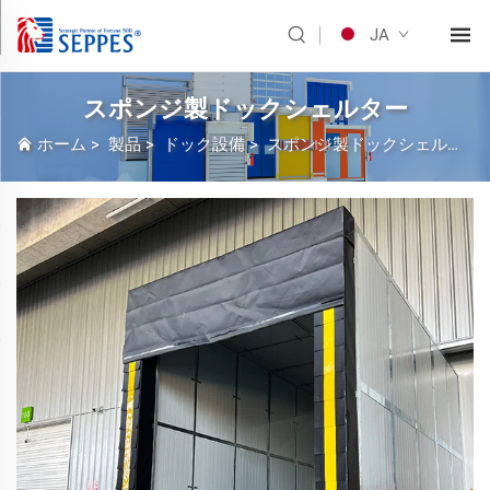
JA
スポンジ製ドックシェルター
ホーム
>
製品
>
ドック設備
>
スポンジ製ドックシェルター