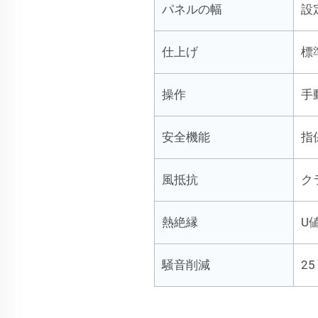
パネルの幅
設
仕上げ
標
操作
手
安全機能
指
風抵抗
ク
熱絶縁
U値
騒音削減
25