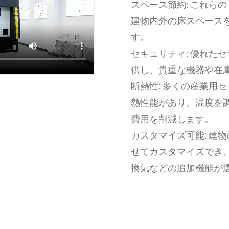
スペース節約: これら
建物内外の床スペース
す。
セキュリティ: 優れた
供し、貴重な機器や在
断熱性: 多くの産業用
熱性能があり、温度を
費用を削減します。
カスタマイズ可能: 建
せてカスタマイズでき
換気などの追加機能が