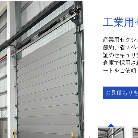
工業用
産業用セクシ
節約、省スペ
証のセキュリテ
倉庫で採用さ
ートをご依頼
お見積もり
する