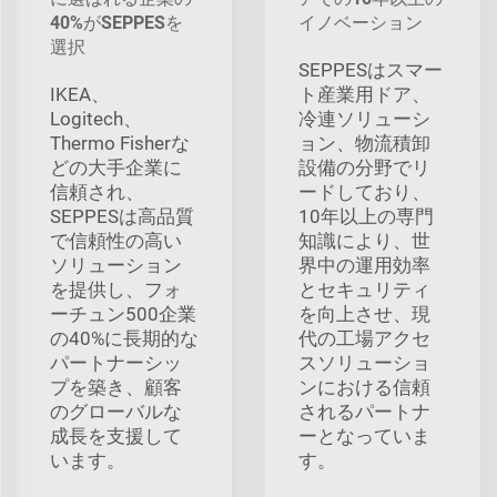
40%がSEPPESを
イノベーション
選択
SEPPESはスマー
IKEA、
ト産業用ドア、
Logitech、
冷連ソリューシ
Thermo Fisherな
ョン、物流積卸
どの大手企業に
設備の分野でリ
信頼され、
ードしており、
SEPPESは高品質
10年以上の専門
で信頼性の高い
知識により、世
ソリューション
界中の運用効率
を提供し、フォ
とセキュリティ
ーチュン500企業
を向上させ、現
の40%に長期的な
代の工場アクセ
パートナーシッ
スソリューショ
プを築き、顧客
ンにおける信頼
のグローバルな
されるパートナ
成長を支援して
ーとなっていま
います。
す。