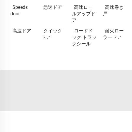
Speeds
急速ドア
高速ロー
高速巻き
door
ルアップド
戸
ア
高速ドア
クイック
ロードド
耐火ロー
ドア
ック トラッ
ラードア
クシール