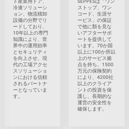
ト産業用ドア、
SEPPESは「ワン
冷連ソリューシ
ストップ、ワン
ョン、物流積卸
コード、生涯サ
設備の分野でリ
ービス」の保証
ードしており、
で他に類を見な
10年以上の専門
いアフターサポ
知識により、世
ートを提供して
界中の運用効率
います。70か国
とセキュリティ
以上に100か所以
を向上させ、現
上のサービス拠
代の工場アクセ
点を持ち、1500
スソリューショ
万元の保険契約
ンにおける信頼
により、4200社
されるパートナ
以上のクライア
ーとなっていま
ントの投資を保
す。
護し、長期的な
運営の安全性を
確保します。