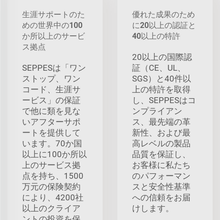
生涯サポートのた
優れた成果のため
めの世界中の100
に20以上の認証と
か所以上のサービ
40以上の特許
ス拠点
20以上の国際認
SEPPESは「ワン
証（CE、UL、
ストップ、ワン
SGS）と40件以
コード、生涯サ
上の特許を取得
ービス」の保証
し、SEPPESはコ
で他に類を見な
ンプライアン
いアフターサポ
ス、最先端の革
ートを提供して
新性、および最
います。70か国
高レベルの製品
以上に100か所以
品質を保証し、
上のサービス拠
お客様に私たち
点を持ち、1500
のパフォーマン
万元の保険契約
スと安全性基準
により、4200社
への信頼をお届
以上のクライア
けします。
ントの投資を保