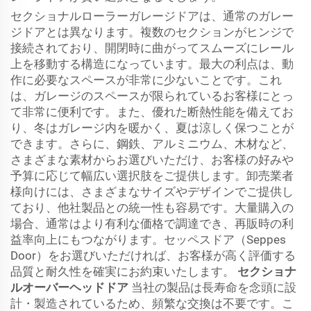
セクショナルローラーガレージドアは、通常のガレー
ジドアとは異なります。複数のセクションがヒンジで
接続されており、開閉時に曲がってスムーズにレール
上を移動する構造になっています。最大の利点は、動
作に必要なスペースが非常に少ないことです。これ
は、ガレージのスペースが限られているお客様にとっ
て非常に便利です。また、優れた断熱性能を備えてお
り、冬はガレージ内を暖かく、夏は涼しく保つことが
できます。さらに、鋼鉄、アルミニウム、木材など、
さまざまな素材からお選びいただけ、お客様の好みや
予算に応じて幅広い選択肢をご提供します。卸売業者
様向けには、さまざまなサイズやデザインでご提供し
ており、他社製品との統一性も容易です。大量購入の
場合、通常はより有利な価格で調達でき、再販時の利
益率向上にもつながります。セッペスドア（Seppes
Door）をお選びいただければ、お客様が高く評価する
品質と耐久性を確実にお約束いたします。
セクショナ
ルオーバーヘッドドア
当社の製品は長寿命を念頭に設
計・製造されているため、頻繁な交換は不要です。こ