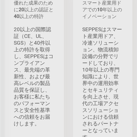
優れた成果のため
スマート産業用ド
に20以上の認証と
アでの10年以上の
40以上の特許
イノベーション
20以上の国際認
SEPPESはスマー
証（CE、UL、
ト産業用ドア、
SGS）と40件以
冷連ソリューシ
上の特許を取得
ョン、物流積卸
し、SEPPESはコ
設備の分野でリ
ンプライアン
ードしており、
ス、最先端の革
10年以上の専門
新性、および最
知識により、世
高レベルの製品
界中の運用効率
品質を保証し、
とセキュリティ
お客様に私たち
を向上させ、現
のパフォーマン
代の工場アクセ
スと安全性基準
スソリューショ
への信頼をお届
ンにおける信頼
けします。
されるパートナ
ーとなっていま
す。