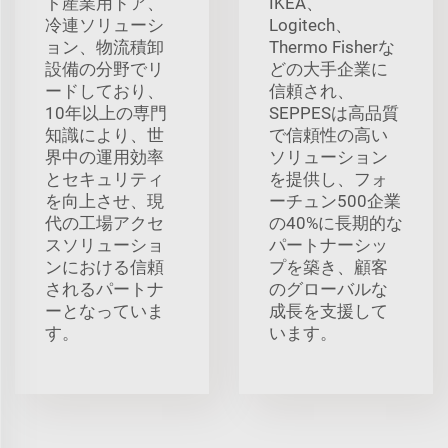
ト産業用ドア、
IKEA、
冷連ソリューシ
Logitech、
ョン、物流積卸
Thermo Fisherな
設備の分野でリ
どの大手企業に
ードしており、
信頼され、
10年以上の専門
SEPPESは高品質
知識により、世
で信頼性の高い
界中の運用効率
ソリューション
とセキュリティ
を提供し、フォ
を向上させ、現
ーチュン500企業
代の工場アクセ
の40%に長期的な
スソリューショ
パートナーシッ
ンにおける信頼
プを築き、顧客
されるパートナ
のグローバルな
ーとなっていま
成長を支援して
す。
います。