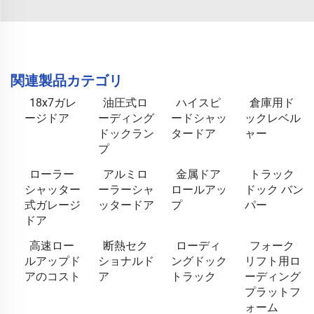
関連製品カテゴリ
18x7ガレ
油圧式ロ
ハイスピ
倉庫用ド
ージドア
ーディング
ードシャッ
ックレベル
ドックラン
タードア
ャー
プ
ローラー
アルミロ
金属ドア
トラック
シャッター
ーラーシャ
ロールアッ
ドック バン
式ガレージ
ッタードア
プ
パー
ドア
高速ロー
断熱セク
ローディ
フォーク
ルアップド
ショナルド
ングドック
リフト用ロ
アのコスト
ア
トラック
ーディング
プラットフ
ォーム