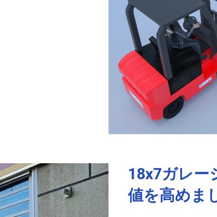
18x7ガレ
値を高めま