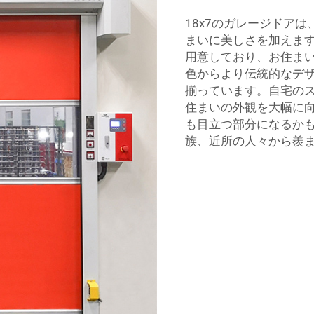
18x7のガレージドア
まいに美しさを加えます
用意しており、お住ま
色からより伝統的なデ
揃っています。自宅の
住まいの外観を大幅に
も目立つ部分になるか
族、近所の人々から羨