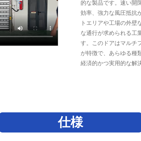
的な製品です。速い開
効率、強力な風圧抵抗
トエリアや工場の外壁
な通行が求められる工
す。このドアはマルチ
が特徴で、あらゆる種
経済的かつ実用的な解
仕様