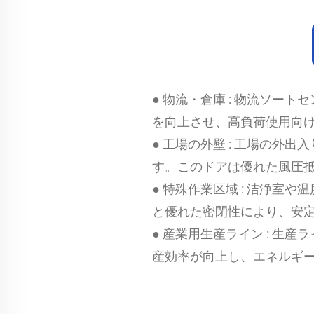
● 物流・倉庫
: 物流ソート
を向上させ、高負荷使用向
● 工場の外壁
: 工場の外出
す。このドアは優れた風圧
● 特殊作業区域
: 洁浄室
と優れた密閉性により、安
● 産業用生産ライン
: 生
産効率が向上し、エネルギ