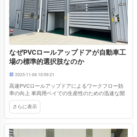
なぜPVCロールアップドアが自動車工
場の標準的選択肢なのか
2025-11-06 10:59:21
高速PVCロールアップドアによるワークフロー効
率の向上 車両用ベイでの生産性のための迅速な開
閉 今日の忙しい自動車修理工場では、円滑な作業
さらに表示
を維持するために迅速なアクセスポイントを持つ
ことが不可欠です。新しい高速...