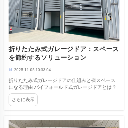
折りたたみ式ガレージドア：スペース
を節約するソリューション
2025-11-05 10:33:04
折りたたみ式ガレージドアの仕組みと省スペース
になる理由 バイフォールド式ガレージドアとは？
バイフォールド式ガレージドアは、複数のヒンジ
さらに表示
付きパネルからなり、トラックシステムに沿って
内側または外側に折りたたんで開閉します。これ
は通常の単一パネルの開き戸とは異なります...