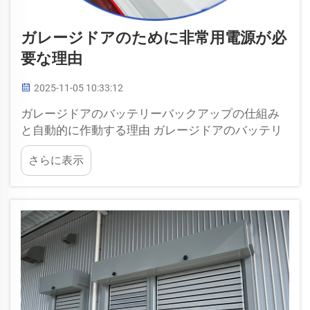
ガレージドアのために非常用電源が必
要な理由
2025-11-05 10:33:12
ガレージドアのバッテリーバックアップの仕組み
と自動的に作動する理由 ガレージドアのバッテリ
ーバックアップとは何か、その仕組み ガレージド
さらに表示
アのバッテリーバックアップは非常時の電源とし
て機能し、停電時など電気が使えない状況でも
homeowners（住宅所有者）がドアを操作できるよ
うにします。...