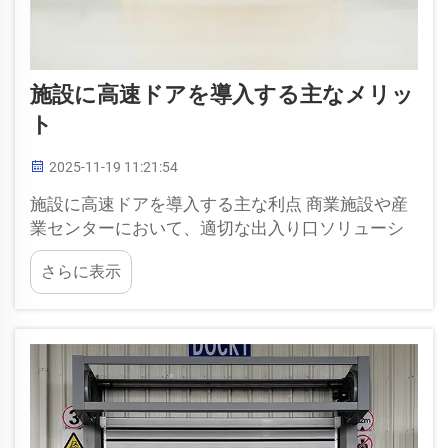
施設に高速ドアを導入する主なメリッ
ト
2025-11-19 11:21:54
施設に高速ドアを導入する主な利点 商業施設や産
業センターにおいて、適切な出入り口ソリューシ
ョンを選定することは、日々の業務運営、安全
さらに表示
性、長期的なコストに直接影響します。高速ドア
は、その中核となる...