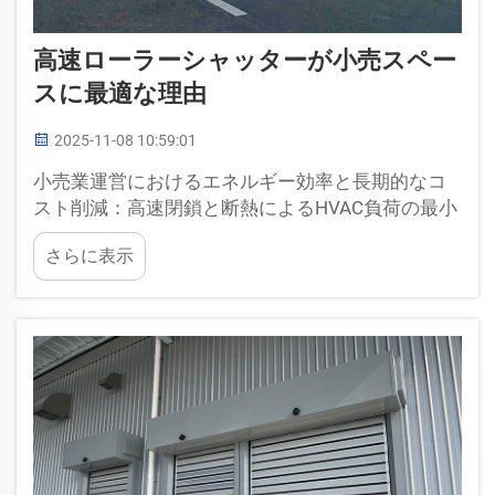
高速ローラーシャッターが小売スペー
スに最適な理由
2025-11-08 10:59:01
小売業運営におけるエネルギー効率と長期的なコ
スト削減：高速閉鎖と断熱によるHVAC負荷の最小
化。高速で作動するロールシャッターは約0.5秒で
さらに表示
気密状態を形成でき、これにより...