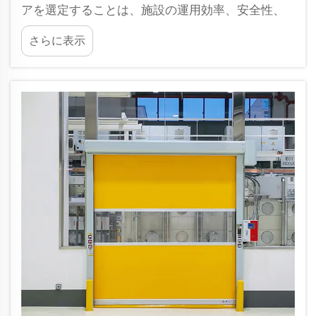
アを選定することは、施設の運用効率、安全性、
エネルギー消費に直接影響を与える重要な決定で
さらに表示
す。多様な用途や環境条件が存在する中で、最適
なドアを選ぶには、要件に応じた機能や耐久性を
慎重に検討する必要があります。