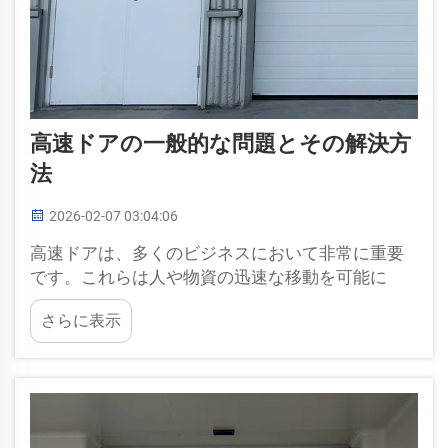
高速ドアの一般的な問題とその解決方
法
2026-02-07 03:04:06
高速ドアは、多くのビジネスにおいて非常に重要
です。これらは人や物資の迅速な移動を可能に
し、倉庫や工場などの繁忙地では極めて必要不可
さらに表示
欠です。しかし、他の設備と同様に、これらのド
アにも一般的なトラブルが発生することがありま
す。どのような不具合が起こり得るかを把握し、...