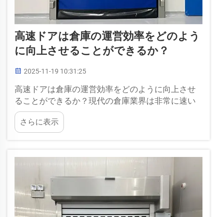
高速ドアは倉庫の運営効率をどのよう
に向上させることができるか？
2025-11-19 10:31:25
高速ドアは倉庫の運営効率をどのように向上させ
ることができるか？現代の倉庫業界は非常に速い
ペースで進展しており、1秒1秒が重要です。高速
さらに表示
ドアはゲームチェンジャーとして登場し、倉庫の
運営方法を革新しています。Sepp...