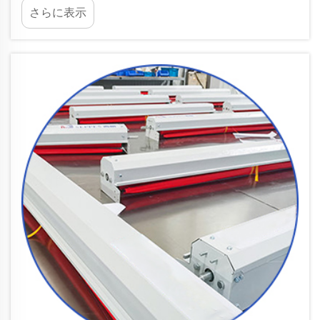
さらに表示
エンベロープは、エネルギー損失に対する主要な
防御手段として機能し、基本的に熱の移動を管理
します...