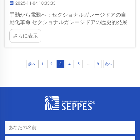
2025-11-04 10:33:33
手動から電動へ：セクショナルガレージドアの自
動化革命 セクショナルガレージドアの歴史的発展
1900年代初頭には、ガレージドアは手動で開ける
さらに表示
必要がありました。 homeowners literally had to
lift those heavy single panel door...
...
前へ
1
2
3
4
5
9
次へ