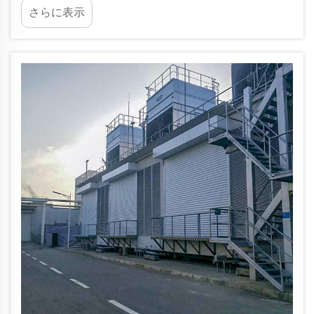
さらに表示
発生する可能性があります。Seppes Door Industry
(Suzhou) Co., Ltd. は、こうした課題に対して包括
的なサポートとソリューションを提供していま
す。