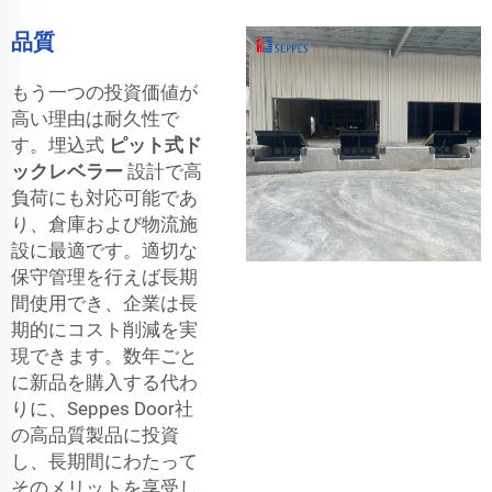
品質
もう一つの投資価値が
高い理由は耐久性で
す。埋込式
ピット式ド
ックレベラー
設計で高
負荷にも対応可能であ
り、倉庫および物流施
設に最適です。適切な
保守管理を行えば長期
間使用でき、企業は長
期的にコスト削減を実
現できます。数年ごと
に新品を購入する代わ
りに、Seppes Door社
の高品質製品に投資
し、長期間にわたって
そのメリットを享受し