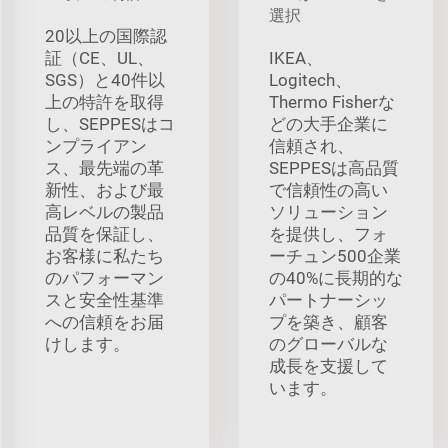
選択
20以上の国際認
証（CE、UL、
IKEA、
SGS）と40件以
Logitech、
上の特許を取得
Thermo Fisherな
し、SEPPESはコ
どの大手企業に
ンプライアン
信頼され、
ス、最先端の革
SEPPESは高品質
新性、および最
で信頼性の高い
高レベルの製品
ソリューション
品質を保証し、
を提供し、フォ
お客様に私たち
ーチュン500企業
のパフォーマン
の40%に長期的な
スと安全性基準
パートナーシッ
への信頼をお届
プを築き、顧客
けします。
のグローバルな
成長を支援して
います。