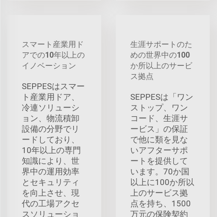
スマート産業用ド
生涯サポートのた
アでの10年以上の
めの世界中の100
イノベーション
か所以上のサービ
ス拠点
SEPPESはスマー
ト産業用ドア、
SEPPESは「ワン
冷連ソリューシ
ストップ、ワン
ョン、物流積卸
コード、生涯サ
設備の分野でリ
ービス」の保証
ードしており、
で他に類を見な
10年以上の専門
いアフターサポ
知識により、世
ートを提供して
界中の運用効率
います。70か国
とセキュリティ
以上に100か所以
を向上させ、現
上のサービス拠
代の工場アクセ
点を持ち、1500
スソリューショ
万元の保険契約