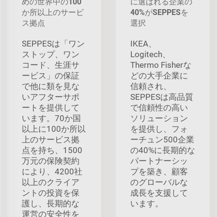
めの世界中の100
に選ばれる企業の
か所以上のサービ
40%がSEPPESを
ス拠点
選択
SEPPESは「ワン
IKEA、
ストップ、ワン
Logitech、
コード、生涯サ
Thermo Fisherな
ービス」の保証
どの大手企業に
で他に類を見な
信頼され、
いアフターサポ
SEPPESは高品質
ートを提供して
で信頼性の高い
います。70か国
ソリューション
以上に100か所以
を提供し、フォ
上のサービス拠
ーチュン500企業
点を持ち、1500
の40%に長期的な
万元の保険契約
パートナーシッ
により、4200社
プを築き、顧客
以上のクライア
のグローバルな
ントの投資を保
成長を支援して
護し、長期的な
います。
運営の安全性を