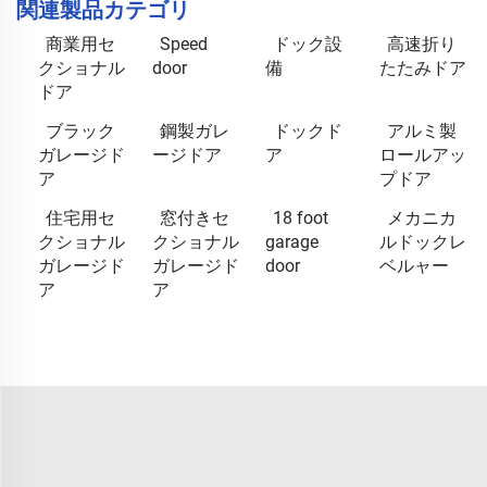
関連製品カテゴリ
商業用セ
Speed
ドック設
高速折り
クショナル
door
備
たたみドア
ドア
ブラック
鋼製ガレ
ドックド
アルミ製
ガレージド
ージドア
ア
ロールアッ
ア
プドア
住宅用セ
窓付きセ
18 foot
メカニカ
クショナル
クショナル
garage
ルドックレ
ガレージド
ガレージド
door
ベルャー
ア
ア