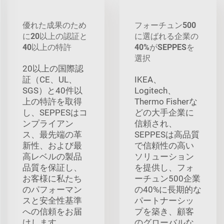
優れた成果のため
フォーチュン500
に20以上の認証と
に選ばれる企業の
40以上の特許
40%がSEPPESを
選択
20以上の国際認
証（CE、UL、
IKEA、
SGS）と40件以
Logitech、
上の特許を取得
Thermo Fisherな
し、SEPPESはコ
どの大手企業に
ンプライアン
信頼され、
ス、最先端の革
SEPPESは高品質
新性、および最
で信頼性の高い
高レベルの製品
ソリューション
品質を保証し、
を提供し、フォ
お客様に私たち
ーチュン500企業
のパフォーマン
の40%に長期的な
スと安全性基準
パートナーシッ
への信頼をお届
プを築き、顧客
けします。
のグローバルな