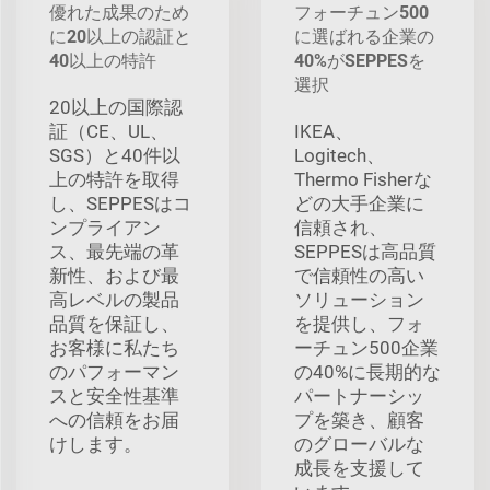
優れた成果のため
フォーチュン500
に20以上の認証と
に選ばれる企業の
40以上の特許
40%がSEPPESを
選択
20以上の国際認
証（CE、UL、
IKEA、
SGS）と40件以
Logitech、
上の特許を取得
Thermo Fisherな
し、SEPPESはコ
どの大手企業に
ンプライアン
信頼され、
ス、最先端の革
SEPPESは高品質
新性、および最
で信頼性の高い
高レベルの製品
ソリューション
品質を保証し、
を提供し、フォ
お客様に私たち
ーチュン500企業
のパフォーマン
の40%に長期的な
スと安全性基準
パートナーシッ
への信頼をお届
プを築き、顧客
けします。
のグローバルな
成長を支援して