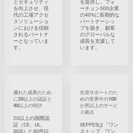
とセキュリティ
を提供し、フォ
を向上させ、現
ーチュン500企業
代の工場アクセ
の40%に長期的な
スソリューショ
パートナーシッ
ンにおける信頼
プを築き、顧客
されるパートナ
のグローバルな
ーとなっていま
成長を支援して
す。
います。
優れた成果のため
生涯サポートのた
に20以上の認証と
めの世界中の100
40以上の特許
か所以上のサービ
ス拠点
20以上の国際認
証（CE、UL、
SEPPESは「ワン
SGS）と40件以
ストップ、ワン