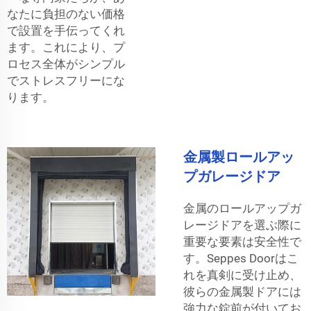
なたに負担のない価格
で設置を手伝ってくれ
ます。これにより、プ
ロセス全体がシンプル
でストレスフリーにな
ります。
金属製ロールアッ
プガレージドア
金属のロールアップガ
レージドアを選ぶ際に
重要な要素は安全性で
す。Seppes Doorはこ
れを真剣に受け止め、
彼らの金属製ドアには
強力な錠前が付いてお