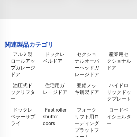
関連製品カテゴリ
アルミ製
ドックレ
セクショ
産業用セ
ロールアッ
ベルドア
ナルオーバ
クショナル
プガレージ
ーヘッドガ
ドア
ドア
レージドア
油圧式ド
住宅用ガ
亜鉛メッ
ハイドロ
ックリフタ
レージドア
キ鋼製ドア
リックドッ
ー
クプレート
ドックレ
Fast roller
フォーク
ロードベ
ベラーサプ
shutter
リフト用ロ
イシェルタ
ライ
doors
ーディング
ー
プラットフ
ォーム