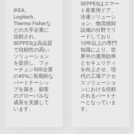
SEPPESはスマー
IKEA、
ト産業用ドア、
Logitech、
冷連ソリューシ
Thermo Fisherな
ョン、物流積卸
どの大手企業に
設備の分野でリ
信頼され、
ードしており、
SEPPESは高品質
10年以上の専門
で信頼性の高い
知識により、世
ソリューション
界中の運用効率
を提供し、フォ
とセキュリティ
ーチュン500企業
を向上させ、現
の40%に長期的な
代の工場アクセ
パートナーシッ
スソリューショ
プを築き、顧客
ンにおける信頼
のグローバルな
されるパートナ
成長を支援して
ーとなっていま
います。
す。