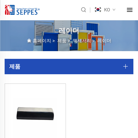
KO
레이더
홈페이지
>
제품
>
액세서리
>
레이더
제품