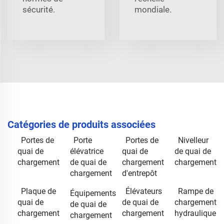
sécurité.
mondiale.
Catégories de produits associées
Portes de
Porte
Portes de
Nivelleur
quai de
élévatrice
quai de
de quai de
chargement
de quai de
chargement
chargement
chargement
d'entrepôt
Plaque de
Élévateurs
Rampe de
Équipements
quai de
de quai de
chargement
de quai de
chargement
chargement
hydraulique
chargement