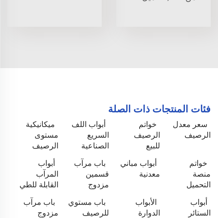
فئات المنتجات ذات الصلة
سعر معدل
خواتم
أبواب اللف
ميكانيكية
الرصيف
الرصيف
السريع
مستوى
للبيع
الصناعية
الرصيف
خواتم
أبواب مباني
باب مرآب
أبواب
منصة
معدنية
قسمين
المرآب
التحميل
مزدوج
القابلة للطي
أبواب
الأبواب
باب مستوي
باب مرآب
الستائر
الدوارة
للرصيف
مزدوج