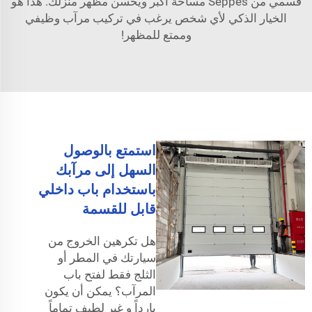
قسمي من Seppes مساحة أكبر ويحسن مظهر منزلك. هذا هو
الخيار الذكي لأي شخص يرغب في تركيب مرآب وظيفي
وممتع للمظهر!
استمتع بالوصول
السهل إلى مرآبك
باستخدام باب داخلي
قابل للقسمة
هل تكرهين الخروج من
سيارتك في المطر أو
الثلج فقط لفتح باب
المرآب؟ يمكن أن يكون
بارداً و غير لطيف تماماً