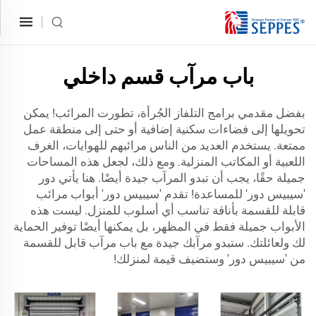
باب مرآب قسم داخلي
بفضل مقدمي برامج التلفاز الجُرأة، تطورت المرائب! يمكن
تحويلها إلى فضاءات سكنية إضافية أو حتى إلى منطقة عمل
ممتعة. يستخدم العديد من الناس مرائبهم للهوايات، الغرف
اللعبية أو المكاتب المنزلية. ومع ذلك، لجعل هذه المساحات
جميلة حقًا، يجب أن تبدو المرآب جيدة أيضًا. هنا يأتي دور
'سيبيس دور' للمساعدة! تقدم 'سيبيس دور' أبواب مرائب
قابلة للقسمة بأناقة تناسب أي أسلوب للمنزل. ليست هذه
الأبواب جميلة فقط في المظهر، بل يمكنها أيضًا توفير الحماية
لك ولعائلتك. ستبدو مرآبك جيدة مع باب مرآب قابل للقسمة
من 'سيبيس دور' وستضيف قيمة لمنزلك!