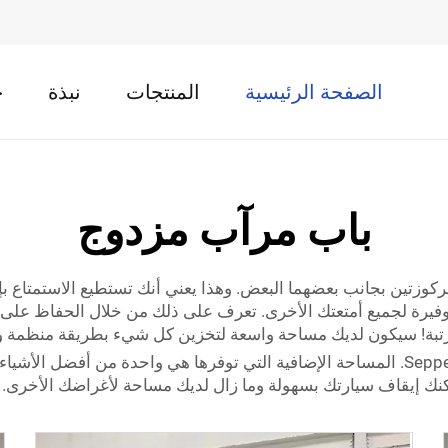
الصفحة الرئيسية
المنتجات
نبذة
ح
باب مرآب مزدوج
كوزتين بجانب بعضهما البعض. وهذا يعني أنك تستطيع الاستمتاع ب
 وفيرة لجميع أمتعتك الأخرى. تعرف على ذلك من خلال الحفاظ على
مرتبة! سيكون لديك مساحة واسعة لتخزين كل شيء بطريقة منظمة وس
من الجميل أن يكون لديك باب مرآب مزدوج من Seppes Door. المساحة الإضافية التي توفره
نك إيقاف سيارتك بسهولة وما زال لديك مساحة لأغراضك الأخرى.