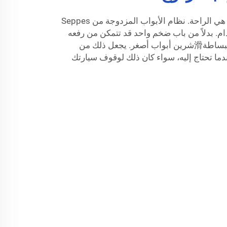
أبرز فائدة للباب المزدوج للمرآب هي الراحة. نظام الأبواب المزدوجة من Seppes
دام. بدلاً من باب ضخم واحد قد تتمكن من رفعه
ولكنه صعب التعامل معه، يمكنك ببساطة滑شرين أبواب أصغر. يجعل ذلك من
دما تحتاج إليه، سواء كان ذلك لوقوف سيارتك