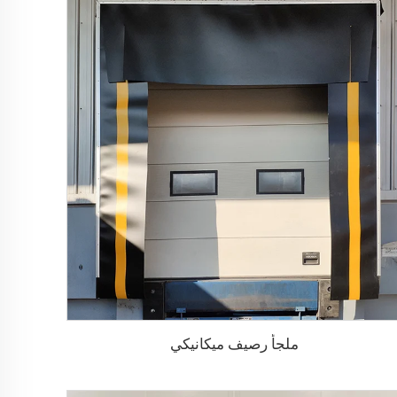
ملجأ رصيف ميكانيكي