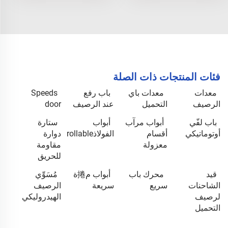
فئات المنتجات ذات الصلة
معدات
معدات باي
باب رفع
Speeds
الرصيف
التحميل
عند الرصيف
door
باب لفّي
أبواب مرآب
أبواب
ستارة
أوتوماتيكي
أقسام
الفولاذrollable
دوارة
معزولة
مقاومة
للحريق
قيد
محرك باب
أبواب م捲ة
مُسَوِّي
الشاحنات
سريع
سريعة
الرصيف
لرصيف
الهيدروليكي
التحميل