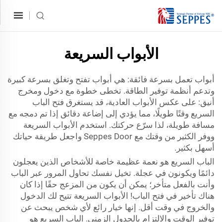
الأبواب السريعة
أبواب تعمل بسرعة فائقة: هي أبواب تفتح وتغلق بسرعة كبيرة
وتدعم أنظمة توفير الطاقة. تخطى خطوة مع دخول ومخرج
أنيق: على عكس الأبواب العادية، قد يستغرق فتح الباب
السريع وقتًا طويلًا، مما يؤدي إلى إضاعة دقائق إذا تم دمجه مع
مسافة طويلة، لذا سرّع حركتك. استخدم الأبواب السريعة
ووفر الكثير من وقتك مع Seppes Door واجعل طريقة حياتك
أسهل بكثير.
الباب السريع هو نعمة عظيمة خاصة للأشخاص الذين يعجلون
دائمًا ويكونون في عجلة. تخيل نفسك تحاول المرور عبر الباب
وأنت بالفعل متأخر؛ يمكن أن يكون من المزعج حقًا إذا كان
هناك تأخير في فتح الباب! الأبواب السريعة تتيح لك الدخول
والخروج في وقت أقل. إنها خيار رائع لأي شخص يبحث عن
توفير الوقت والالتزام بالجدول الزمني. الباب السريع هو