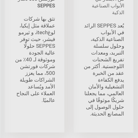
الأبواب الصناعية
SEPPES
الذكية
تثق بها شركات
يُعد SEPPES الرائد
عملاقة مثل إيكيا،
في الأبواب
لوغitech، و ثيرمو
الصناعية الذكية،
فيشر، حيث توفر
وحلول سلسلة
SEPPES حلولًا
التبريد، ومعدات
عالية الجودة
تفريغ الشحنات
وموثوقة لـ 40٪ من
اللوجستية. أكثر من
شركات فورتشن
عقد من الخبرة
500، مما يعزز
يدفع الكفاءة
الشراكات طويلة
التشغيلية والأمان
الأمد ويُساعد
العالمي، مما يجعلنا
العملاء على النجاح
شريكًا موثوقًا في
عالميًا.
حلول الوصول إلى
المصانع الحديثة.