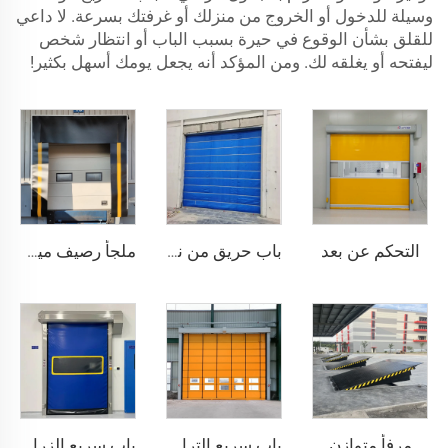
وسيلة للدخول أو الخروج من منزلك أو غرفتك بسرعة. لا داعي
للقلق بشأن الوقوع في حيرة بسبب الباب أو انتظار شخص
ليفتحه أو يغلقه لك. ومن المؤكد أنه يجعل يومك أسهل بكثير!
التحكم عن بعد
باب حريق من نسيج غير عضوي
ملجأ رصيف ميكانيكي
مرفأ متوازن
باب سريع التراكم
باب سريع الزراعة