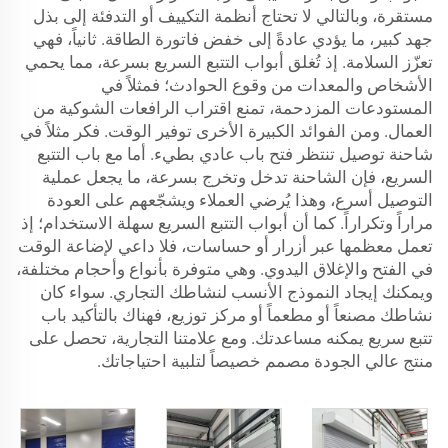
مستقرة، وبالتالي لا تحتاج أنظمة التكييف أو التدفئة إلى بذل
جهد كبير، ما يؤدي عادةً إلى خفض فاتورة الطاقة. ثانياً، فهي
تعزّز السلامة. إذ تُغلق أبواب التتبع السريع بسرعة، مما يحمي
الأشخاص والمعدات من وقوع الحوادث؛ فمثلاً في
المستودعات المزدحمة، تمنع اقتراب الرافعات الشوكية من
العمال. ومن الفوائد الكبيرة الأخرى توفير الوقت. فكر مثلاً في
شاحنة توصيل تنتظر فتح باب عادي بطيء. أما مع باب التتبع
السريع، فإن الشاحنة تدخل وتخرج بسرعة، ما يجعل عملية
التوصيل أسرع، وهذا يُرضي العملاء ويشجّعهم على العودة
مراراً وتكراراً. كما أن أبواب التتبع السريع سهلة الاستخدام؛ إذ
تعمل معظمها عبر أزرار أو حساسات، فلا داعي لإضاعة الوقت
في الفتح والإغلاق اليدوي. وهي متوفرة بأنواع وأحجام مختلفة،
ويمكنك إيجاد النموذج الأنسب لنشاطك التجاري. سواء كان
نشاطك مصنعاً أو مطعماً أو مركز توزيع، فهناك بالتأكيد باب
تتبع سريع يمكنه مساعدتك. ومع علامتنا التجارية، تحصل على
منتج عالي الجودة مصمم خصيصاً لتلبية احتياجاتك.