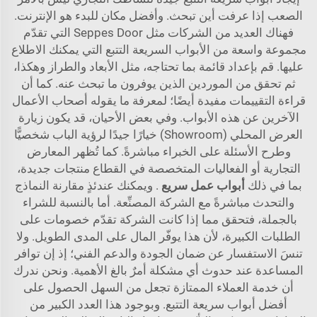
الصعب إذا عرفت أين تبحث. وأفضل مكان للبدء هو الإنترنت.
فهناك العديد من الشركات مثل Seppes Door التي تقدّم
مجموعة واسعة من الأبواب السريعة التتبع التي يمكنك الاطلاع
عليها. قم بإعداد قائمة بما تحتاجه، مثل الأبعاد والطراز وهكذا،
ثم تحقق من الموردين الذين يوفرون ما تبحث عنه. كما أن
قراءة التقييمات مفيدة أيضًا؛ لمعرفة ما يقوله أصحاب الأعمال
الآخرين عن هذه الأبواب. وفي بعض الأحيان، قد يكون زيارة
العرض المحلي (Showroom) خيارًا جيدًا لرؤية الباب شخصيًّا
وطرح الأسئلة على الخبراء مباشرةً. كما تُظهر المعارض
التجارية أو الفعاليات المتخصصة في القطاع منتجات جديدة،
بما في ذلك
أبواب عمل سريع
. ويمكنك عندئذٍ مقارنة النماذج
والتحدث مباشرةً مع الشركة المصنِّعة. أما بالنسبة للشراء
بالجملة، فتحقق مما إذا كانت الشركة تقدّم خصومات على
الطلبات الكبيرة، لأن هذا يوفّر المال على المدى الطويل. ولا
تنسَ الاستفسار عن ضمان الجودة والدعم الفني؛ إذ إن توافر
المساعدة عند حدوث أي مشكلة أمرٌ بالغ الأهمية. ونحن ندرك
أن خدمة العملاء الممتازة تجعل من السهل الحصول على
أفضل أبواب سريعة التتبع. وبوجود هذا العدد الكبير من