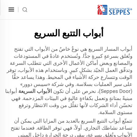
أبواب التتبع السريع
أبواب المسار السريع هي نوعٌ خاصٌ من الأبواب التي تفتح
وتُغلق بسرعةٍ كبيرةٍ جدًّا. وتُستخدم عادةً في المستودعات
والمصانع وبعض أماكن الأعمال الأخرى التي تتطلب السرعة
وتدفّق العمل الجيّد بشكلٍ كبيرٍ. وباستخدام هذه الأبواب، توفر
الوقت وتتسارع حركة الأشياء في المحيط. وهذا يساعد حقًّا
على سير العمليات بسلاسة. وفي شركة «سيبس دوور»
(Seppes Door)، نحرص على أن تكون
الأبواب السريعة
أبوابنا
مبنيةً بمتانةٍ وتعمل بكفاءةٍ عاليةٍ في البيئات المزدحمة. فهي
تحسّن أداء الشركات لأنها تقلّل من وقت الانتظار وترفع
مستوى السلامة.
تتمتّع أبواب التتبع السريع بالعديد من المزايا التي يمكن أن
تساعد نشاطك التجاري. أولاً، فهي توفر الطاقة. فعندما تفتح
الأبواب وتُغلق بسرعة، يبقى درجة الحرارة داخل المبنى