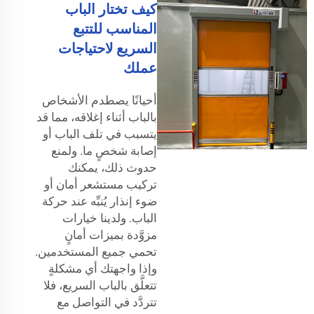
كيف تختار الباب
المناسب للتتبع
السريع لاحتياجات
عملك
أحيانًا يصطدم الأشخاص
بالباب أثناء إغلاقه، مما قد
يتسبب في تلف الباب أو
إصابة شخصٍ ما. ولمنع
حدوث ذلك، يمكنك
تركيب مستشعر أمان أو
ضوء إنذار يُنبِّه عند حركة
الباب. ولدينا خيارات
مزوَّدة بميزات أمانٍ
تحمي جميع المستخدمين.
وإذا واجهتك أي مشكلةٍ
تتعلَّق بالباب السريع، فلا
تتردَّد في التواصل مع