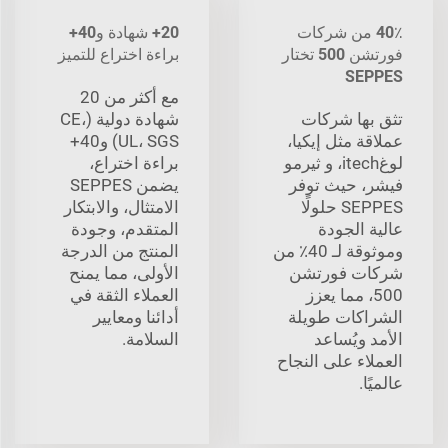
40٪ من شركات
20+ شهادة و40+
فورتشن 500 تختار
براءة اختراع للتميز
SEPPES
مع أكثر من 20
تثق بها شركات
شهادة دولية (CE،
عملاقة مثل إيكيا،
UL، SGS) و40+
لوغitech، و ثيرمو
براءة اختراع،
فيشر، حيث توفر
يضمن SEPPES
SEPPES حلولًا
الامتثال، والابتكار
عالية الجودة
المتقدم، وجودة
وموثوقة لـ 40٪ من
المنتج من الدرجة
شركات فورتشن
الأولى، مما يمنح
500، مما يعزز
العملاء الثقة في
الشراكات طويلة
أدائنا ومعايير
الأمد ويُساعد
السلامة.
العملاء على النجاح
عالميًا.