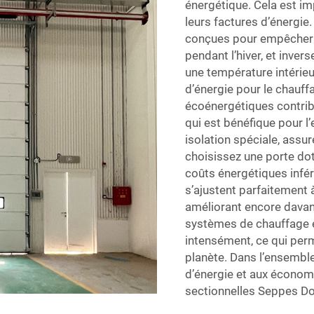
énergétique. Cela est im
leurs factures d’énergie
conçues pour empêcher l’ai
pendant l’hiver, et inve
une température intéri
d’énergie pour le chauff
écoénergétiques contrib
qui est bénéfique pour l
isolation spéciale, assu
choisissez une porte dot
coûts énergétiques infér
s’ajustent parfaitement à
améliorant encore davant
systèmes de chauffage et
intensément, ce qui perm
planète. Dans l’ensembl
d’énergie et aux économie
sectionnelles Seppes Doo