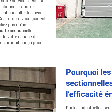
tre service client : si
ctionnelles, notre
ent consulter les avis
 Ces retours vous guident
liez pas qu’un
porte sectionnelle
té de votre espace de
 un produit conçu pour
Pourquoi les 
sectionnelles
l’efficacité 
Portes industrielles sec