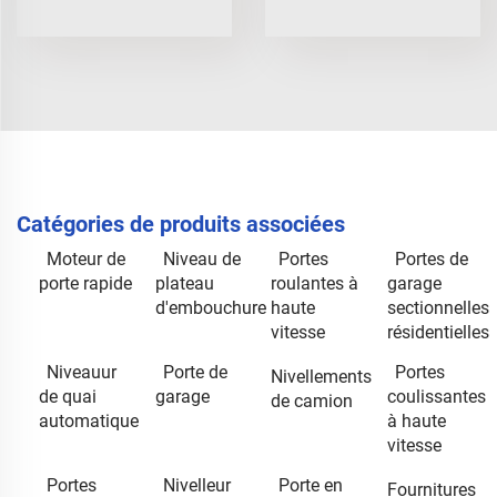
Catégories de produits associées
Moteur de
Niveau de
Portes
Portes de
porte rapide
plateau
roulantes à
garage
d'embouchure
haute
sectionnelles
vitesse
résidentielles
Niveauur
Porte de
Portes
Nivellements
de quai
garage
coulissantes
de camion
automatique
à haute
vitesse
Portes
Nivelleur
Porte en
Fournitures