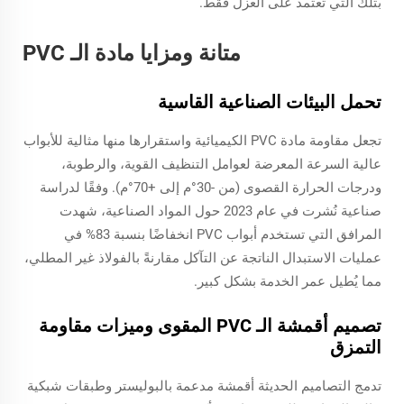
بتلك التي تعتمد على العزل فقط.
متانة ومزايا مادة الـ PVC
تحمل البيئات الصناعية القاسية
تجعل مقاومة مادة PVC الكيميائية واستقرارها منها مثالية للأبواب
عالية السرعة المعرضة لعوامل التنظيف القوية، والرطوبة،
ودرجات الحرارة القصوى (من -30°م إلى +70°م). وفقًا لدراسة
صناعية نُشرت في عام 2023 حول المواد الصناعية، شهدت
المرافق التي تستخدم أبواب PVC انخفاضًا بنسبة 83% في
عمليات الاستبدال الناتجة عن التآكل مقارنةً بالفولاذ غير المطلي،
مما يُطيل عمر الخدمة بشكل كبير.
تصميم أقمشة الـ PVC المقوى وميزات مقاومة
التمزق
تدمج التصاميم الحديثة أقمشة مدعمة بالبوليستر وطبقات شبكية