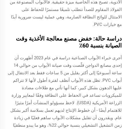
الأدوية، تصبح هذه الخاصية ميزة حقيقية. فالأبواب المصنوعة من
الفولاذ المقاوم للصدأ تتطلب تلميعًا مستمرًا للحفاظ على
الامتثال للوائح النظافة الصارمة، وهي عملية ليست ضرورية أبدًا
مع خيارات PVC.
دراسة حالة: خفض مصنع معالجة الأغذية وقت
الصيانة بنسبة 60٪
أجرى خبراء الأبواب الصناعية دراسة في عام 2023 أظهرت أن
إحدى مصانع الدواجن قلّصت وقت صيانة الأبواب من حوالي 14
ساعة أسبوعيًا إلى أكثر بقليل من 5 ساعات فقط بعد الانتقال إلى
أبواب PVC. تظل هذه الأبواب أنظف لفترة أطول لأنها لا تتراكم
عليها الدهون بشكل كبير، كما أنها تأتي مع طلاءات مضادة
للميكروبات تساعد في الحفاظ على النظافة وفقًا لمعايير وزارة
الزراعة الأمريكية (USDA). لاحظ مسؤولو المنشآت أمرًا مثيرًا
للاهتمام أيضًا - أن خطوط الإنتاج لديهم تعمل بسلاسة أكبر بشكل
عام. ويقدرون أن تقليل مشكلات الأبواب ساهم فعليًا في زيادة
زمن التشغيل التشغيلي بنسبة حوالي 22%، وهو ما يبدو منطقيًا