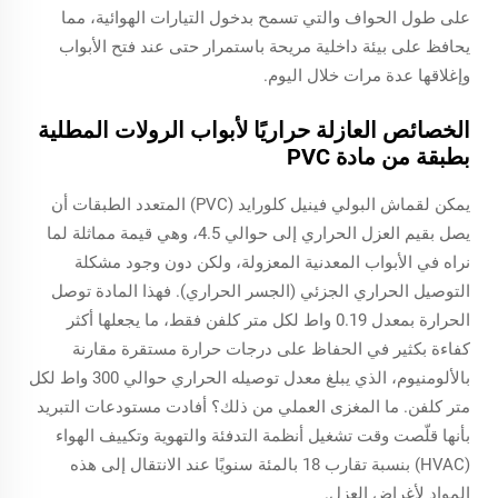
على طول الحواف والتي تسمح بدخول التيارات الهوائية، مما
يحافظ على بيئة داخلية مريحة باستمرار حتى عند فتح الأبواب
وإغلاقها عدة مرات خلال اليوم.
الخصائص العازلة حراريًا لأبواب الرولات المطلية
بطبقة من مادة PVC
يمكن لقماش البولي فينيل كلورايد (PVC) المتعدد الطبقات أن
يصل بقيم العزل الحراري إلى حوالي 4.5، وهي قيمة مماثلة لما
نراه في الأبواب المعدنية المعزولة، ولكن دون وجود مشكلة
التوصيل الحراري الجزئي (الجسر الحراري). فهذا المادة توصل
الحرارة بمعدل 0.19 واط لكل متر كلفن فقط، ما يجعلها أكثر
كفاءة بكثير في الحفاظ على درجات حرارة مستقرة مقارنة
بالألومنيوم، الذي يبلغ معدل توصيله الحراري حوالي 300 واط لكل
متر كلفن. ما المغزى العملي من ذلك؟ أفادت مستودعات التبريد
بأنها قلّصت وقت تشغيل أنظمة التدفئة والتهوية وتكييف الهواء
(HVAC) بنسبة تقارب 18 بالمئة سنويًا عند الانتقال إلى هذه
المواد لأغراض العزل.