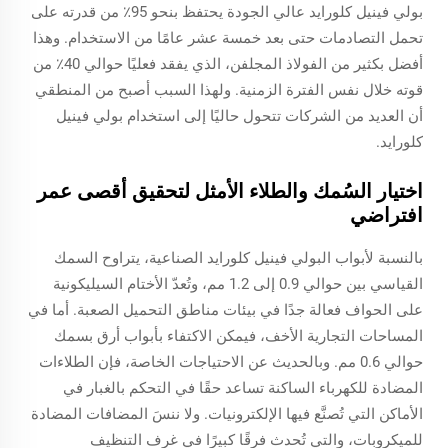
بولي فينيل كلورايد عالي الجودة يحتفظ بنحو 95٪ من قدرته على
تحمل التصادمات حتى بعد خمسة عشر عامًا من الاستخدام. وهذا
أفضل بكثير من الفولاذ المجلفن، الذي يفقد فعليًا حوالي 40٪ من
قوته خلال نفس الفترة الزمنية. ولهذا السبب أصبح من المنطقي
أن العديد من الشركات تتحول حاليًا إلى استخدام بولي فينيل
كلورايد.
اختيار السُمك والطلاء الأمثل لتحقيق أقصى عمر
افتراضي
بالنسبة لأبواب البولي فينيل كلورايد الصناعية، يتراوح السمك
القياسي بين حوالي 0.9 إلى 1.2 مم، وتُعدّ الأختام السيليكونية
على الحواف فعالة جدًا في بيئات مناطق التحميل الصعبة. أما في
المساحات التجارية الأخف، فيمكن الاكتفاء بأبواب أرق بسمك
حوالي 0.6 مم. وبالحديث عن الاحتياجات الخاصة، فإن الطلاءات
المضادة للكهرباء الساكنة تساعد حقًا في التحكم بالغبار في
الأماكن التي تُصنَّع فيها الإلكترونيات. ولا ننسَ المضافات المضادة
للميكروبات، والتي تُحدث فرقًا كبيرًا في غرف التنظيف