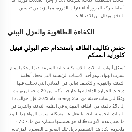
التحكم المنطقية القابلة للبرمجة (PLC) إجراء تعديلات فورية على
أنماط حركة المرور أثناء فترات الذروة، مما يزيد من تحسين
التدفق ويقلل من الاختناقات.
الكفاءة الطاقوية والعزل البيئي
خفض تكاليف الطاقة باستخدام ختم البولي فينيل
كلورايد المحكم
تُشكل أبواب الرولات البلاستيكية عالية السرعة ختمًا محكمًا يمنع
تسرب الهواء، وهو أحد الأسباب الرئيسية التي تجعل أنظمة
التدفئة والتهوية والتكييف تعاني في المباني التي تختلف فيها
درجات الحرارة الداخلية والخارجية بأكثر من 30 درجة فهرنهايت.
وفقًا لدراسات حديثة من Energy Star عام 2023، فإن حوالي 15
إلى 25 بالمئة من الطاقة المهدرة في أنظمة التدفئة والتبريد في
البيئات التخزينية ناتجة بالفعل عن مشكلة تسرب الهواء هذا النوع.
ما يجعل هذه الأبواب فعّالة هو تصميمها بستارة من مادة PVC
ملحومة. يكاد هذا التصميم يزيل تلك الفجوات الصغيرة المزعجة