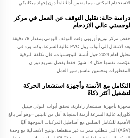
الاستخدام المكثف، مما يضمن أداءً ثابتاً دون إجهاد ميكانيكي.
دراسة حالة: تقليل التوقف عن العمل في مركز
لوجستي عالي الازدحام
خفض مركز توزيع أوروبي وقت التوقف اليومي بمقدار 78 دقيقة
بعد الانتقال إلى أبواب رول PVC عالية السرعة. وكما ورد في
تحليل لعام 2024 حول أتمتة اللوجستيات، فإن تكلفة الترقية
عوّضت نفسها خلال 14 شهرًا فقط بفضل تسريع دوران
المقطورات وتحسين تناسق سير العمل.
التكامل مع الأتمتة وأجهزة استشعار الحركة
لتشغيل أكثر ذكاءً
مجهزة بأجهزة استشعار رادارية، تحقق أبواب البولي فينيل
كلورايد عالية السرعة أزمنة استجابة أقل من ثانيتين—وهو أمر بالغ
الأهمية للتكامل السلس مع أساطيل المركبات الموجهة آليًا
(AGV) التي تتطلب ممرات غير منقطعة. وتتيح الاتصالية مع وحدة