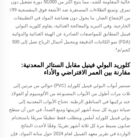
عالية المقاومة للشد، مما يتيح أكثر من 50,000 دورة تشغيل دون
تمزق. وتمنع الطلاءات المستقرة ضد الأشعة فوق البنفسجية 99٪
من الإشعاع الضار، ما يحول دون هشاشة المواد في التطبيقات
الخارجية. وفي التبريد والمعالجة الغذائية، يقاوم كلوريد البولي
فينيل المطابق للمواصفات الصادرة عن الهيئة الغذائية والدوائية
(FDA) نمو الكائنات الدقيقة ويتحمل أحمال الرياح تصل إلى 500
كجم/م².
كلوريد البولي فينيل مقابل الستائر المعدنية:
مقارنة بين العمر الافتراضي والأداء
تستمر أبواب البولي فينيل كلورايد (PVC) حوالي من مرتين إلى
ثلاث مرات أطول من الأبواب المصنوعة من الألومنيوم أو الفولاذ
عند تركيبها في المناطق الرطبة. تحتاج الأبواب المعدنية إلى
صيانة دورية كل ستة أشهر لتزييتها ومنع الصدأ، في حين أن سطح
بولي فينيل كلورايد أملس ويتطلب فقط تنظيفًا سريعًا باستخدام
صابون بسيط مرة كل ثلاثة أشهر تقريبًا. وفقًا لأحدث النتائج
الواردة في تقرير معهد الفينيل لعام 2024 حول متانة المواد، فإن