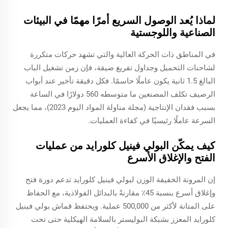
لماذا يُعد الوصول السريع أمرًا مهمًا في البيئات
الصناعية واللوجستية
في المناطق ذات الحركة العالية والتي تشهد حركات متكررة
لشاحنات التحميل وجداول تفريغ ضيقة، فإن زمن تشغيل الباب
البالغ 1.5 ثانية يكون عاملًا حاسمًا. فكل دقيقة تأخير عند أبواب
الرصيف تكلف المصنعين ما متوسطه 560 دولارًا في الساعة
بسبب فقدان الإنتاجية (مجلة مناولة المواد اليوم 2023)، مما يجعل
السرعة عاملًا رئيسيًا في كفاءة العمليات.
كيف يمكّن البولي فينيل كلورايد من عمليات
الفتح والإغلاق الأسرع
إن المرونة الخفيفة الوزن لبولي فينيل كلورايد تدعم دورة فتح
وإغلاق أسرع بنسبة 45٪ مقارنةً بالبدائل الفولاذية، مع الحفاظ
على المتانة لأكثر من 500,000 عملية. ويحتفظ قماش بولي فينيل
كلورايد المعزز بشبكة البوليستر بالسلامة الهيكلية حتى تحت