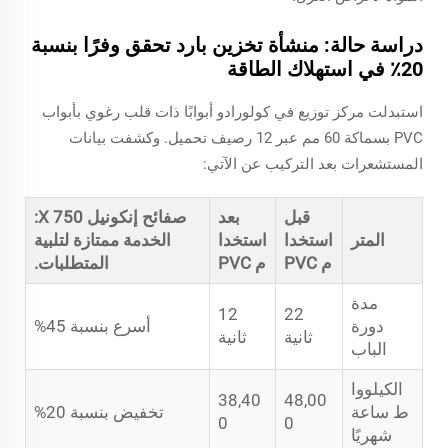
دراسة حالة: منشأة تخزين بارد تحقق وفرًا بنسبة
20٪ في استهلاك الطاقة
استبدلت مركز توزيع في كولورادو أبوابًا ذات قلب رغوي بأبواب
PVC بسماكة 60 مم عبر 12 رصيف تحميل. وكشفت بيانات
المستشعرات بعد التركيب عن الآتي:
قبل
بعد
صفائح إنكونيل X 750:
المتر
استخدا
استخدا
الخدمة ممتازة لتلبية
م PVC
م PVC
المتطلبات.
مدة
12
22
دورة
أسرع بنسبة 45%
ثانية
ثانية
الباب
الكيلووا
38,40
48,00
ط ساعة
تخفيض بنسبة 20%
0
0
شهريًا