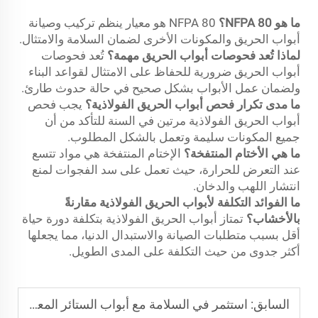
ما هو NFPA 80؟
NFPA 80 هو معيار ينظم تركيب وصيانة
أبواب الحريق والمكونات الأخرى لضمان السلامة والامتثال.
لماذا تُعد فحوصات أبواب الحريق مهمة؟
تُعد فحوصات
أبواب الحريق ضرورية للحفاظ على الامتثال لقواعد البناء
ولضمان عمل الأبواب بشكل صحيح في حالة حدوث طارئ.
ما مدى تكرار فحص أبواب الحريق الفولاذية؟
يجب فحص
أبواب الحريق الفولاذية مرتين في السنة للتأكد من أن
جميع المكونات سليمة وتعمل بالشكل المطلوب.
ما هي الأختام المنتفخة؟
الإختام المنتفخة هي مواد تتسع
عند التعرض للحرارة، حيث تعمل على سد الفجوات لمنع
انتشار اللهب والدخان.
ما الفوائد التكلفة لأبواب الحريق الفولاذية مقارنةً
بالأخشاب؟
تمتاز أبواب الحريق الفولاذية بتكلفة دورة حياة
أقل بسبب متطلبات الصيانة والاستبدال الدنيا، مما يجعلها
أكثر جدوى من حيث التكلفة على المدى الطويل.
السابق:
استثمر في السلامة مع أبواب الستائر المعدنية