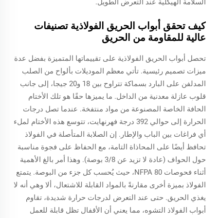
السلامة الهيكلية عند التعرض الطويل.
كيف تحقق أبواب الحريق الفولاذية تصنيفات
عالية للمقاومة من الحريق
تحصل أبواب الحريق الفولاذية على تقييماتها المتميزة بفضل عدة
ميزات تصميم رئيسية. تأتي معظم الموديلات بألواح من الصلب
المدلفن على البارد بسماكة تتراوح بين 18 و20 جيجا، إلى جانب
قلوب عازلة معدنية من الداخل. ما يميزها حقًا هو تلك الأختام
الحافة الخاصة المصنوعة من مواد منتفخة. عندما تصل درجات
الحرارة إلى حوالي 392 درجة فهرنهايت، تتوسع هذه الأختام لملء
أي فراغات بين الباب والإطار. إن الصلابة المتأصلة في الفولاذ
تحافظ أيضًا على المحاذاة التامة، مع الحفاظ على فجوة مناسبة
حول الحواف (عادة لا تزيد عن 3/8 بوصة). وهذا أمر بالغ الأهمية
أثناء فحوصات NFPA 80، حيث يُحسب كل جزء من البوصة. يتمتع
الفولاذ بميزة أخرى مقارنةً بالمواد القابلة للاشتعال، ألا وهي أنه لا
يغذي الحريق. حتى عند التعرض لدرجات حرارة شديدة، تقاوم
أبواب الفولاذ التشوه، مما يعني أن الأقفال تظل قابلة للعمل