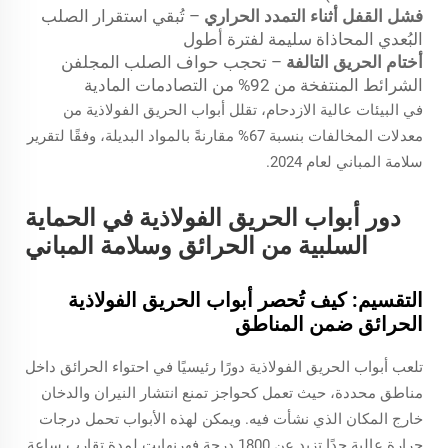
فشل القفل أثناء التمدد الحراري
– تُبقي استقرار الصلب
البُعدي المحاذاة سليمة لفترة أطول
أختام الحريق التالفة
– تحجب حواف الصلب المجلفن
الشرائط المنتفخة من 92% من التصادمات المادية
في البيئات عالية الازدحام، تقلل أبواب الحريق الفولاذية من
معدلات المخالفات بنسبة 67% مقارنةً بالمواد البديلة، وفقًا لتقرير
سلامة المباني لعام 2024.
دور أبواب الحريق الفولاذية في الحماية
السلبية من الحرائق وسلامة المباني
التقسيم: كيف تُحصر أبواب الحريق الفولاذية
الحرائق ضمن المناطق
تلعب أبواب الحريق الفولاذية دورًا رئيسيًا في احتواء الحرائق داخل
مناطق محددة، حيث تعمل كحواجز تمنع انتشار النيران والدخان
خارج المكان الذي نشأت فيه. ويمكن لهذه الأبواب تحمل درجات
حرارة عالية جدًا تزيد عن 1800 درجة فهرنهايت لمدة تقارب ساعة