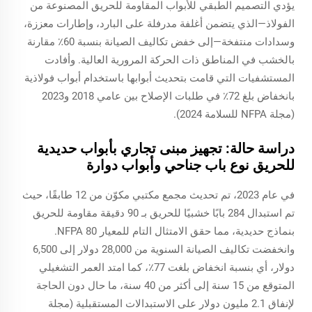
يؤدي التصميم الطبقي للأبواب المقاومة للحريق المصنوعة من
الفولاذ—الذي يتضمن أغلفة مدرفلة على البارد، وإطارات معززة،
وسدادات منتفخة—إلى خفض تكاليف الصيانة بنسبة 60٪ مقارنة
بالخشب في المناطق ذات الحركة المرورية العالية. وأفادت
المستشفيات التي قامت بتحديث أبوابها باستخدام أبواب فولاذية
بانخفاض بلغ 72٪ في طلبات الإصلاح بين عامي 2018 و2023
(مجلة NFPA للسلامة 2024).
دراسة حالة: تجهيز مبنى تجاري بأبواب حديدية
للحريق نوع باب جناحي وأبواب دوارة
في عام 2023، تم تحديث مجمع مكتبي مكوّن من 12 طابقًا، حيث
تم استبدال 284 بابًا خشبيًا للحريق بـ 90 دقيقة مقاومة للحريق
بنماذج حديدية، مما حقق الامتثال التام للمعيار NFPA 80.
وانخفضت تكاليف الصيانة السنوية من 28,000 دولار إلى 6,500
دولار، أي بنسبة انخفاض بلغت 77٪، كما امتد العمر التشغيلي
المتوقع من 15 سنة إلى أكثر من 40 سنة، ما حال دون الحاجة
لإنفاق 2.1 مليون دولار على الاستبدالات المستقبلية (مجلة