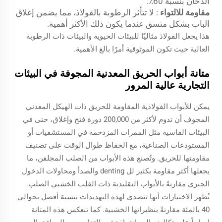
الدخان بنسبة 60٪.
مقاومة للالتواء
: لا تتأثر الرطوبة بالفولاذ، مما يضمن إغلاق
الباب بشكل متسق عندما يكون ذلك الأكثر أهمية.
هذا يجعل الفولاذ مثاليًا للبيئات الحيوية والبيئات ذات الرطوبة
العالية حيث تكون الموثوقية أمرًا بالغ الأهمية.
متانة أبواب الحريق المعدنية المجوفة في البيئات
التجارية عالية المرور
يمكن للأبواب الفولاذية المقاومة للحريق ذات الهيكل المعدني
المجوف أن تدوم لأكثر من 200,000 دورة فتح وإغلاق، حتى في
البيئات القاسية مثل الممرات المزدحمة في المستشفيات أو
المستودعات الصناعية، مع الحفاظ طوال الوقت على تصنيف
مقاومتها للحريق. وتُصنع هذه الأبواب من الصلب المجلفن، ما
يجعلها أكثر مقاومة بكثير لل denting والصدأ ومحاولات الدخول
الجبري مقارنةً بالأبواب التقليدية ذات القلب الخشبي الصلب.
تُظهر الاختبارات أنها تتصدى لهذه التهديدات بنسبة أفضل بحوالي
40 بالمئة مقارنةً بنظيراتها الخشبية. كما تنعكس هذه المتانة