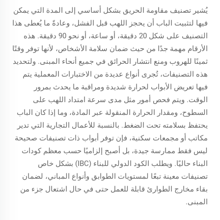
يُشير تصنيف مقاومة الحريق بشكل أساسي إلى المدة التي يمكن
فيها لتثبيت الباب أن يحجز اللهب قبل الفشل، وعادةً ما يُعطى هذا
التصنيف على شكل 20 دقيقة، أو ساعة، أو نحو 90 دقيقة. هذه
الأرقام مهمة جدًا من حيث ضمان سلامة الأشخاص، لأنها توفر وقتًا
ثمينًا للهروب ومنع انتشار الحرائق في جميع أنحاء المبنى. ولتحديد
هذه التصنيفات، تُجرى أنواع عديدة من الاختبارات المعملية يتم
فيها تعريض الأبواب لحرارة شديدة ومراقبة ما يحدث بمرور
الوقت. ويتم فحص أمور مثل مدى سرعة امتداد اللهب على
السطوح، ومقدار الحرارة المنقولة عبر المادة، وما إذا كان الباب
يحتفظ بسلامته تحت الضغط. بالنسبة للأعمال التجارية التي تدير
مكاتب أو مجمعات سكنية، فإن توفر أبواب ذات تصنيفات صحيحة
ليس فقط ممارسة جيدة، بل أصبح إلزاميًا حسب معظم كودات
البناء حاليًا. ويطلب الكود الدولي للبناء (IBC) بشكل خاص
تصنيفات معينة تبعًا لمستويات الطوابق وأنواع المباني، لضمان
بقاء مخارج الطوارئ قابلة للعمل حتى في حال اشتعال جزء من
المبنى.