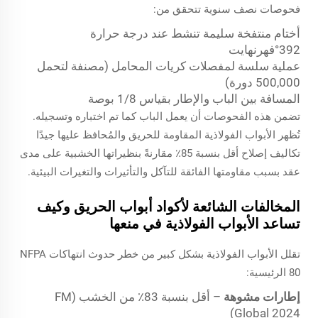
فحوصات نصف سنوية تتحقق من:
أختام منتفخة سليمة تنشط عند درجة حرارة
392°فهرنهايت
عملية سلسة لمفصلات كريات المحامل (مصنفة لتحمل
500,000 دورة)
المسافة بين الباب والإطار بقياس 1/8 بوصة
تضمن هذه الفحوصات أن يعمل الباب كما تم اختباره وتسجيله.
تُظهر الأبواب الفولاذية المقاومة للحريق والمُحافظ عليها جيدًا
تكاليف إصلاح أقل بنسبة 85٪ مقارنةً بنظيراتها الخشبية على مدى
عقد بسبب مقاومتها الفائقة للتآكل والتأثيرات والتغيرات البيئية.
المخالفات الشائعة لأكواد أبواب الحريق وكيف
تساعد الأبواب الفولاذية في منعها
تقلل الأبواب الفولاذية بشكل كبير من خطر حدوث انتهاكات NFPA
80 الرئيسية:
إطارات مشوهة
– أقل بنسبة 83٪ من الخشب (FM
Global 2024)