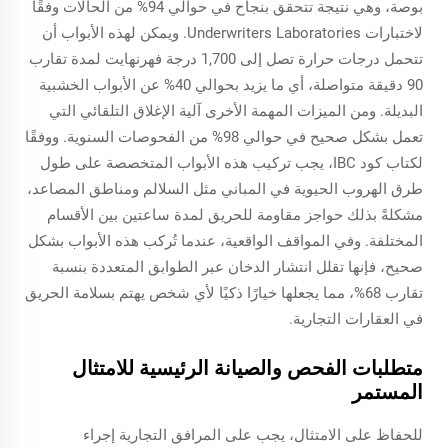
بوصة، وهي نتيجة تتحقق بنجاح في حوالي 94% من الحالات وفقًا
لاختبارات Underwriters Laboratories. ويمكن لهذه الأبواب أن
تتحمل درجات حرارة تصل إلى 1,700 درجة فهرنهايت لمدة تقارب
90 دقيقة متواصلة، أي ما يزيد بحوالي 40% عن الأبواب الخشبية
البديلة. ومن الميزات المهمة الأخرى آلية الإغلاق التلقائي التي
تعمل بشكل صحيح في حوالي 98% من الفحوصات السنوية. ووفقًا
لكتاب كود IBC، يجب تركيب هذه الأبواب المتخصصة على طول
طرق الهروب الحيوية في المباني مثل السلالم ومناطق المصاعد،
مشكلةً بذلك حواجز مقاومة للحريق لمدة ساعتين بين الأقسام
المختلفة. وفي المواقف الواقعية، عندما تُركب هذه الأبواب بشكل
صحيح، فإنها تقلل انتشار الدخان عبر الطوابق المتعددة بنسبة
تقارب 68%، مما يجعلها خيارًا ذكيًا لأي شخص يهتم بسلامة الحريق
في العقارات التجارية.
متطلبات الفحص والصيانة الرئيسية للامتثال
المستمر
للحفاظ على الامتثال، يجب على المرافق التجارية إجراء