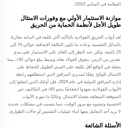
السلامة في المباني 2023).
موازنة الاستثمار الأولي مع وفورات الامتثال
طويل الأجل لأنظمة الحماية من الحريق
تُعد أبواب الحريق الفولاذية بالتأكيد أكثر تكلفة في البداية مقارنةً
بالبدائل الخشبية، وعادة ما تكون التكلفة الإضافية حوالي 10 إلى
25 بالمئة. ولكن عند النظر إلى العائد على الاستثمار على مدى
عقدين من الزمن، يتفوق الفولاذ بعائد وسيط يبلغ حوالي 42٪، مما
يجعله في الواقع أقل تكلفة على المدى الطويل للحفاظ على
الامتثال للوائح. وفقًا لمديري المرافق الذين استطلعهم رابطة
إدارة المرافق الدولية في عام 2024، فإن أولئك الذين انتقلوا إلى
الأبواب الفولاذية شهدوا انخفاضًا بنحو 83٪ في التكاليف غير
المتوقعة المتعلقة بقضايا الامتثال. وغالبًا ما تتورم الأبواب
الخشبية وتتشوه مع مرور الوقت، مما يتسبب في مشكلات عديدة
لا يريد أحد التعامل معها أثناء عمليات التفتيش أو حالات الطوارئ.
الأسئلة الشائعة