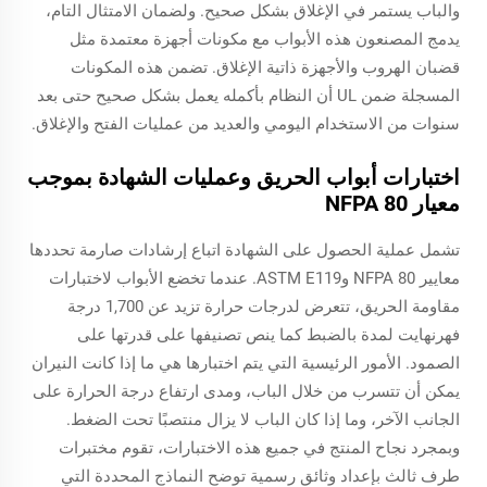
والباب يستمر في الإغلاق بشكل صحيح. ولضمان الامتثال التام،
يدمج المصنعون هذه الأبواب مع مكونات أجهزة معتمدة مثل
قضبان الهروب والأجهزة ذاتية الإغلاق. تضمن هذه المكونات
المسجلة ضمن UL أن النظام بأكمله يعمل بشكل صحيح حتى بعد
سنوات من الاستخدام اليومي والعديد من عمليات الفتح والإغلاق.
اختبارات أبواب الحريق وعمليات الشهادة بموجب
معيار NFPA 80
تشمل عملية الحصول على الشهادة اتباع إرشادات صارمة تحددها
معايير NFPA 80 وASTM E119. عندما تخضع الأبواب لاختبارات
مقاومة الحريق، تتعرض لدرجات حرارة تزيد عن 1,700 درجة
فهرنهايت لمدة بالضبط كما ينص تصنيفها على قدرتها على
الصمود. الأمور الرئيسية التي يتم اختبارها هي ما إذا كانت النيران
يمكن أن تتسرب من خلال الباب، ومدى ارتفاع درجة الحرارة على
الجانب الآخر، وما إذا كان الباب لا يزال منتصبًا تحت الضغط.
وبمجرد نجاح المنتج في جميع هذه الاختبارات، تقوم مختبرات
طرف ثالث بإعداد وثائق رسمية توضح النماذج المحددة التي