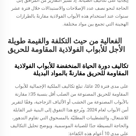
إيجابياً على تكاليف الصيانة. إذ تشير التقارير من المرافق إلى
الحاجة لنحو نصف عدد الإصلاحات والاستبدالات خلال فترة عشر
سنوات عند استخدام هذه الأبواب الفولاذية مقارنةً بالطرازات
الهجينة التي تجمع بين مواد مختلفة.
الفعالية من حيث التكلفة والقيمة طويلة
الأجل للأبواب الفولاذية المقاومة للحريق
تكاليف دورة الحياة المنخفضة للأبواب الفولاذية
المقاومة للحريق مقارنةً بالمواد البديلة
على مدى فترة 20 عامًا، تبلغ تكاليف الملكية الإجمالية للأبواب
المقاومة للحريق المصنوعة من الصلب أقل بنسبة 35٪ مقارنة
بالأبواب المصنوعة من الخشب أو الألياف الزجاجية، وفقًا لتقرير
أمن الأبواب لعام 2024. ويُرجع هذا التفوق إلى البنية غير القابلة
للاشتعال، والتشطيبات المطليّة بالمسحوق التي تقاوم التدهور،
والحاجة البسيطة جدًا للصيانة الموسمية. ويوضح تحليل التكاليف
على مدى 10 أعوام هذه الكفاءة: