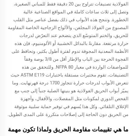
الفولاذية تصنيفات تتراوح بين 20 دقيقة فقط للمباني الصغيرة،
وتصل إلى ثلاث ساعات كاملة في المواقع الصناعية عالية
الخطورة. وتنجح هذه الأبواب في ذلك بفضل عناصر مثل القلب
المصنوع من الفولاذ المجلفن، والألواح الزجاجية الخاصة المقاومة
للحريق، والختم المتوسّع الذي يتضخم عند التعرّض لدرجات
حرارة مرتفعة. مقارنةً بالبدائل الخشبية أو الألومنيوم، فإن هذه
الأنظمة المعدنية المجوفة تدوم لفترة أطول بكثير، وتحافظ على
الفجوة الحرجة بين الباب والإطار أقل من 3/8 بوصة وفقاً
للمواصفات الواردة في معيار NFPA 80. وللتحقق من هذه
التصنيفات، تقوم مختبرات مستقلة باختبارات ASTM E119 حيث
تتعرض الأبواب لدرجات حرارة تتجاوز 1700 درجة فهرنهايت. وما
يميّز أبواب الحريق الفولاذية هو بنيتها الصلبة جنباً إلى جنب مع
الفحص الدوري لمكونات مثل المفصلات، والأقفال، وأجهزة
الإغلاق التلقائي. وكل هذا يُسهم في توفير حماية سلبية موثوقة
من الحريق دون الحاجة إلى إصلاحات متكررة على المدى الطويل.
ما هي تقييمات مقاومة الحريق ولماذا تكون مهمة