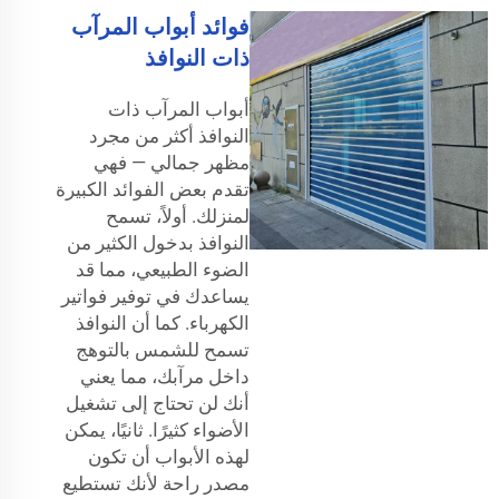
فوائد أبواب المرآب
ذات النوافذ
أبواب المرآب ذات
النوافذ أكثر من مجرد
مظهر جمالي — فهي
تقدم بعض الفوائد الكبيرة
لمنزلك. أولاً، تسمح
النوافذ بدخول الكثير من
الضوء الطبيعي، مما قد
يساعدك في توفير فواتير
الكهرباء. كما أن النوافذ
تسمح للشمس بالتوهج
داخل مرآبك، مما يعني
أنك لن تحتاج إلى تشغيل
الأضواء كثيرًا. ثانيًا، يمكن
لهذه الأبواب أن تكون
مصدر راحة لأنك تستطيع