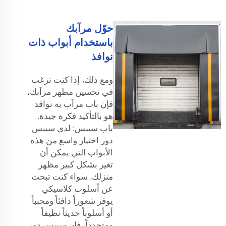
حوّل مرآبك
باستخدام أبواب ذات
نوافذ
ومع ذلك، إذا كنت ترغب
في تحسين مظهر مرآبك،
فإن باب مرآب به نوافذ
هو بالتأكيد فكرة جيدة.
باب سيبس: لدى سيبس
دور اختيار واسع من هذه
الأبواب التي يمكن أن
تغير بشكل كبير مظهر
منزلك. سواء كنت تبحث
عن أسلوب كلاسيكي
يوفر شعوراً دافئاً ومحبباً
أو أسلوباً حديثاً نظيفاً
ومتجدداً، فإن سيبس دور