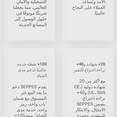
الأمد ويُساعد
التشغيلية والأمان
العملاء على النجاح
العالمي، مما يجعلنا
عالميًا.
شريكًا موثوقًا في
حلول الوصول إلى
المصانع الحديثة.
20+ شهادة و40+
100+ نقطة خدمة
براءة اختراع للتميز
عالميًا لدعم مدى
الحياة
مع أكثر من 20
شهادة دولية (CE،
يقدم SEPPES دعم
UL، SGS) و40+
ما بعد البيع غير
براءة اختراع،
المسبوق مع ضمان
يضمن SEPPES
"باب واحد، رمز
الامتثال، والابتكار
واحد، خدمة مدى
المتقدم، وجودة
الحياة". ومع 100+