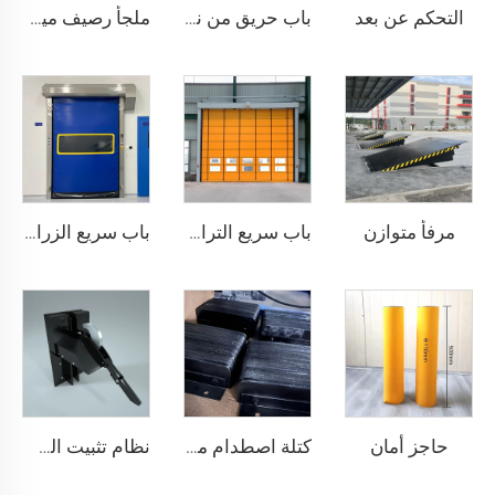
التحكم عن بعد
باب حريق من نسيج غير عضوي
ملجأ رصيف ميكانيكي
مرفأ متوازن
باب سريع التراكم
باب سريع الزراعة
حاجز أمان
كتلة اصطدام منصة
نظام تثبيت الشاحنات