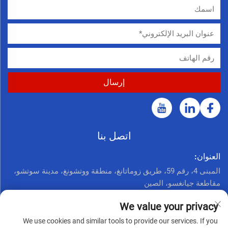
اتصل بنا
العنوان:
المبنى 4، رقم 59، طريق زوماتانغ، منطقة ووتشونغ، مدينة سوتشو،
مقاطعة جيانغسو، الصين
اتصل الآن:
We value your privacy
+86 17761926625
We use cookies and similar tools to provide our services. If you
البريد الإلكتروني: