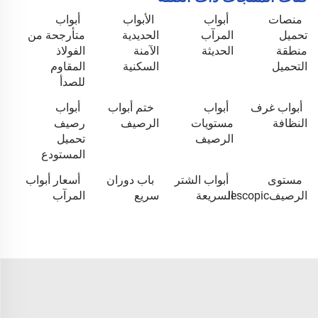
منصات
أبواب
الأبواب
أبواب
تحميل
المرآب
الحديدية
متأرجحة من
منطقة
الحديثة
الآمنة
الفولاذ
التحميل
السكنية
المقاوم
للصدأ
أبواب غرف
أبواب
ختم أبواب
أبواب
النظافة
مستويات
الرصيف
رصيف
الرصيف
تحميل
المستودع
مستوى
أبواب الشتر
باب دوران
أسعار أبواب
الرصيفlescopic
السريعة
سريع
المرآب