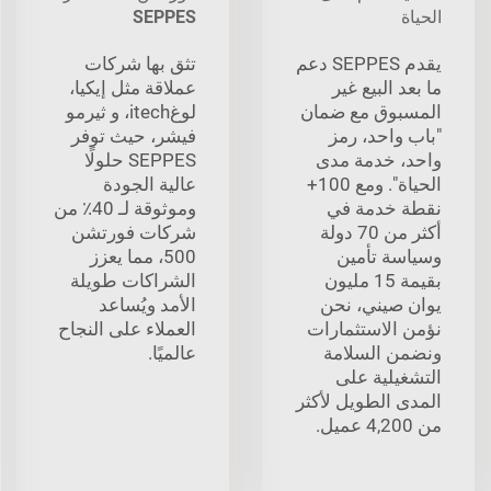
الحياة
SEPPES
يقدم SEPPES دعم
تثق بها شركات
ما بعد البيع غير
عملاقة مثل إيكيا،
المسبوق مع ضمان
لوغitech، و ثيرمو
"باب واحد، رمز
فيشر، حيث توفر
واحد، خدمة مدى
SEPPES حلولًا
الحياة". ومع 100+
عالية الجودة
نقطة خدمة في
وموثوقة لـ 40٪ من
أكثر من 70 دولة
شركات فورتشن
وسياسة تأمين
500، مما يعزز
بقيمة 15 مليون
الشراكات طويلة
يوان صيني، نحن
الأمد ويُساعد
نؤمن الاستثمارات
العملاء على النجاح
ونضمن السلامة
عالميًا.
التشغيلية على
المدى الطويل لأكثر
من 4,200 عميل.