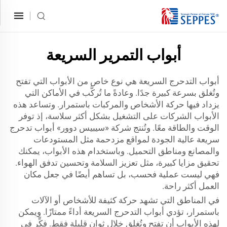
أبواب التمرير السريعة
أبواب التدحرج السريعة هي نوع خاص من الأبواب التي تفتح
وتُغلق بسرعة كبيرة جدًا. وعادةً ما تُركَّب في الأماكن التي
يزداد فيها حركة الأشخاص والمركبات باستمرار. وتساعد هذه
الأبواب الشركات على التشغيل بشكل أكثر سلاسة، إذ توفر
الوقت والطاقة معًا. وتُنتج شركة «سيبيس دوور» أبواب تدحرج
سريعة عالية الجودة لمواقع مزدحمة مثل المستودعات
والمصانع ومناطق التحميل. وباستخدام هذه الأبواب، يمكنك
تحقيق مزايا كبيرة، مثل تعزيز السلامة وتحسين تدفق الهواء.
فهي ليست عملية فحسب، بل تساهم أيضًا في جعل مكان
العمل أكثر راحة.
في المناطق التي تشهد حركة كثيفة للأشخاص أو الآلات
باستمرار، تؤدي أبواب التدحرج السريعة أداءً ممتازًا. ويمكن
لهذه الأبواب أن تفتح وتُغلق خلال ثوانٍ قليلة فقط. فكِّر في