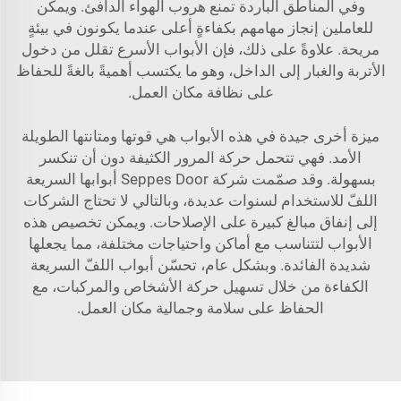
وفي المناطق الباردة تمنع هروب الهواء الدافئ. ويمكن
للعاملين إنجاز مهامهم بكفاءةٍ أعلى عندما يكونون في بيئةٍ
مريحة. علاوةً على ذلك، فإن الأبواب الأسرع تقلل من دخول
الأتربة والغبار إلى الداخل، وهو ما يكتسب أهميةً بالغةً للحفاظ
على نظافة مكان العمل.
ميزة أخرى جيدة في هذه الأبواب هي قوتها ومتانتها الطويلة
الأمد. فهي تتحمل حركة المرور الكثيفة دون أن تنكسر
بسهولة. وقد صمّمت شركة Seppes Door أبوابها السريعة
اللفّ للاستخدام لسنوات عديدة، وبالتالي لا تحتاج الشركات
إلى إنفاق مبالغ كبيرة على الإصلاحات. ويمكن تخصيص هذه
الأبواب لتتناسب مع أماكن واحتياجات مختلفة، مما يجعلها
شديدة الفائدة. وبشكل عام، تحسّن أبواب اللفّ السريعة
الكفاءة من خلال تسهيل حركة الأشخاص والمركبات، مع
الحفاظ على سلامة وجمالية مكان العمل.