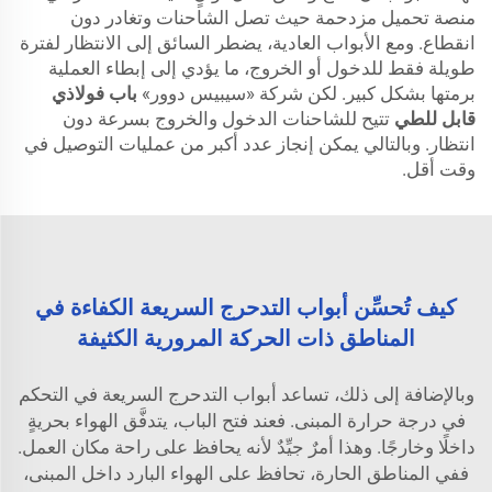
منصة تحميل مزدحمة حيث تصل الشاحنات وتغادر دون
انقطاع. ومع الأبواب العادية، يضطر السائق إلى الانتظار لفترة
طويلة فقط للدخول أو الخروج، ما يؤدي إلى إبطاء العملية
برمتها بشكل كبير. لكن شركة «سيبيس دوور»
باب فولاذي
قابل للطي
تتيح للشاحنات الدخول والخروج بسرعة دون
انتظار. وبالتالي يمكن إنجاز عدد أكبر من عمليات التوصيل في
وقت أقل.
كيف تُحسِّن أبواب التدحرج السريعة الكفاءة في
المناطق ذات الحركة المرورية الكثيفة
وبالإضافة إلى ذلك، تساعد أبواب التدحرج السريعة في التحكم
في درجة حرارة المبنى. فعند فتح الباب، يتدفَّق الهواء بحريةٍ
داخلًا وخارجًا. وهذا أمرٌ جيِّدٌ لأنه يحافظ على راحة مكان العمل.
ففي المناطق الحارة، تحافظ على الهواء البارد داخل المبنى،