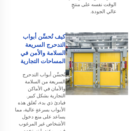
الوقت نفسه على منتجٍ
عالي الجودة.
كيف تُحسِّن أبواب
التدحرج السريعة
السلامة والأمن في
المساحات التجارية
تُحسِّن أبواب التدحرج
السريعة من السلامة
والأمان في الأماكن
التجارية بشكل كبير.
فبادئ ذي بدء، تُغلق هذه
الأبواب بسرعةٍ عالية، مما
يساعد على منع دخول
الأشخاص غير المرغوب
فيهم. وعندما تستخدم