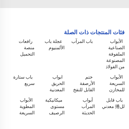
فئات المنتجات ذات الصلة
الأبواب
باب المرآب
عجلة باب
رافعات
الصناعية
الألمنيوم
منصة
الملفوفة
التحميل
المصنوعة
من الفولاذ
الأبواب
ختم
ابواب
باب ستارة
السريعة
الأرصفة
الحريق
سريع
للمخازن
القابل للنفخ
المعدنية
باب قابل
أبواب
ميكانيكية
الأبواب
لل捲 معدني
المرآب
مستوى
المطوية
الحديثة
الرصيف
السريعة