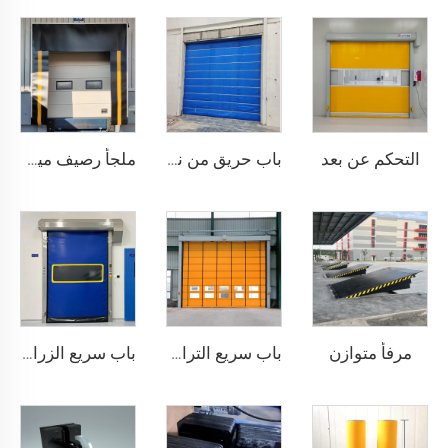
التحكم عن بعد
باب حريق من نسيج غير عضوي
ملجأ رصيف ميكانيكي
مرفأ متوازن
باب سريع التراكم
باب سريع الزراعة