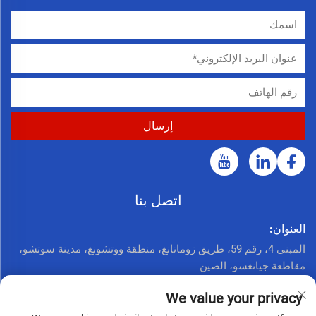
اتصل بنا
العنوان:
المبنى 4، رقم 59، طريق زوماتانغ، منطقة ووتشونغ، مدينة سوتشو،
مقاطعة جيانغسو، الصين
اتصل الآن:
We value your privacy
+86 17761926625