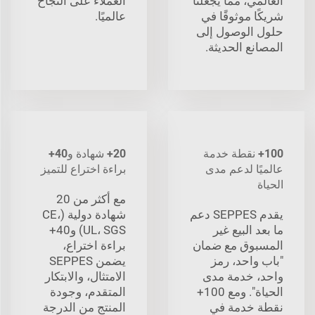
العالمي، مما يجعلنا
العملاء على النجاح
شريكًا موثوقًا في
عالميًا.
حلول الوصول إلى
المصانع الحديثة.
100+ نقطة خدمة
20+ شهادة و40+
عالميًا لدعم مدى
براءة اختراع للتميز
الحياة
مع أكثر من 20
يقدم SEPPES دعم
شهادة دولية (CE،
ما بعد البيع غير
UL، SGS) و40+
المسبوق مع ضمان
براءة اختراع،
"باب واحد، رمز
يضمن SEPPES
واحد، خدمة مدى
الامتثال، والابتكار
الحياة". ومع 100+
المتقدم، وجودة
نقطة خدمة في
المنتج من الدرجة