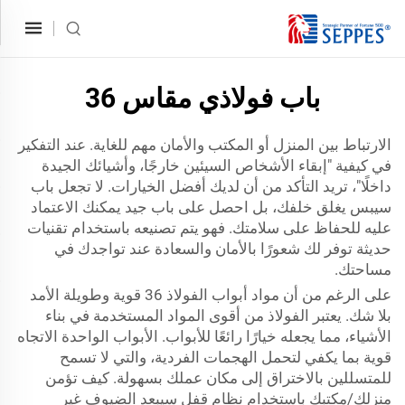
باب فولاذي مقاس 36
الارتباط بين المنزل أو المكتب والأمان مهم للغاية. عند التفكير
في كيفية "إبقاء الأشخاص السيئين خارجًا، وأشيائك الجيدة
داخلًا"، تريد التأكد من أن لديك أفضل الخيارات. لا تجعل باب
سيبس يغلق خلفك، بل احصل على باب جيد يمكنك الاعتماد
عليه للحفاظ على سلامتك. فهو يتم تصنيعه باستخدام تقنيات
حديثة توفر لك شعورًا بالأمان والسعادة عند تواجدك في
مساحتك.
على الرغم من أن مواد أبواب الفولاذ 36 قوية وطويلة الأمد
بلا شك. يعتبر الفولاذ من أقوى المواد المستخدمة في بناء
الأشياء، مما يجعله خيارًا رائعًا للأبواب. الأبواب الواحدة الاتجاه
قوية بما يكفي لتحمل الهجمات الفردية، والتي لا تسمح
للمتسللين بالاختراق إلى مكان عملك بسهولة. كيف تؤمن
منزلك/مكتبك باستخدام نظام قفل سيبعِد الضيوف غير