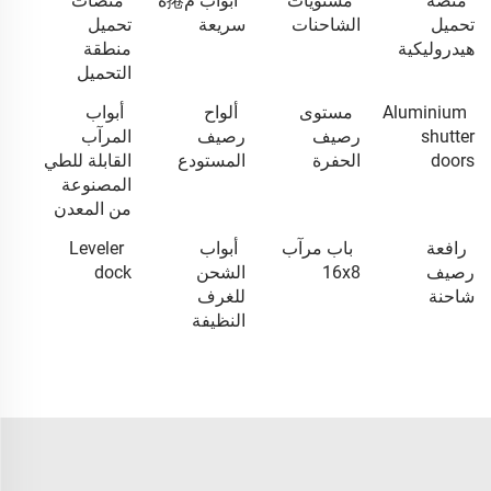
منصة
مُستويات
أبواب م捲ة
منصات
تحميل
الشاحنات
سريعة
تحميل
هيدروليكية
منطقة
التحميل
Aluminium
مستوى
ألواح
أبواب
shutter
رصيف
رصيف
المرآب
doors
الحفرة
المستودع
القابلة للطي
المصنوعة
من المعدن
رافعة
باب مرآب
أبواب
Leveler
رصيف
16x8
الشحن
dock
شاحنة
للغرف
النظيفة