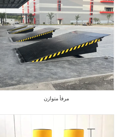
مرفأ متوازن