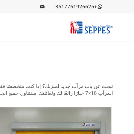
+8617761926625
المرآب 18×7 خيارًا رائعًا لك ولعائلتك. سنتناول جميع الجوانب المعروفة من جوانب السلامة إلى الجوانب البصرية التي يمكن أن تمنح منظرًا جديدًا.