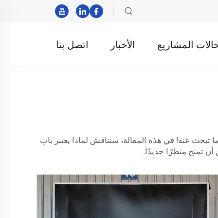
الات المشاريع
الأخبار
اتصل بنا
نزلك؟ إذا كنت متخصصًا فقط في الشغف، فإن هذا المصنوع بواسطة Sepees Door قد يكون ما تبحث عنه! في هذه المقالة، سنناقش لماذا يعتبر باب