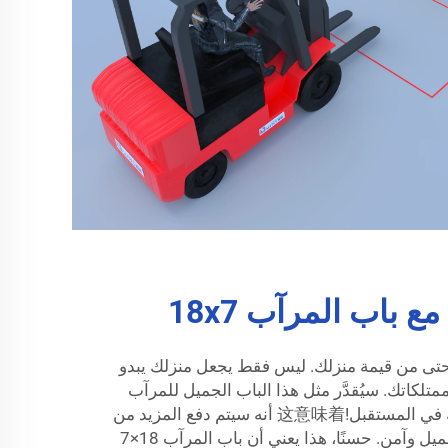
 باب المرآب 18x7
كن أن تزيد باب المرآب 18x7 حتى من قيمة منزلك. ليس فقط يجعل منزلك يبدو
متلكاتك. سيُقدَّر مثل هذا الباب الجميل للمرآب
18x7 بشدة عندما تقرر بيع منزلك في المستقبل!这意味着 أنه سيتم دفع المزيد من
المال لمنزل يأتي مع باب مرآب جميل وآمن. حسنًا، هذا يعني أن باب المرآب 18×7