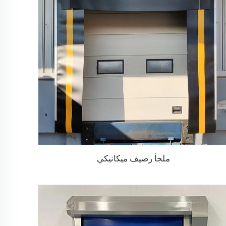
ملجأ رصيف ميكانيكي