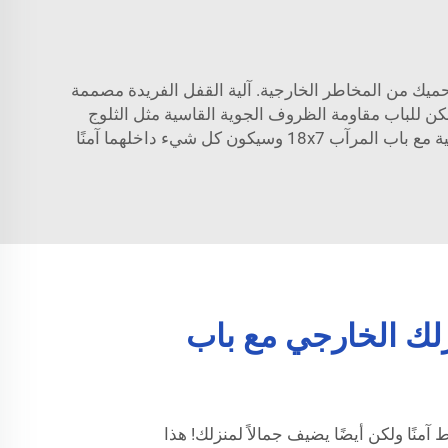
 منزلك لأنه يحميك من المخاطر الخارجية. آلية القفل الفريدة مصممة
مكن للباب مقاومة الظروف الجوية القاسية مثل الثلوج
الكثيفة، الأمطار الغزيرة والرياح العالية. الآن يمكنك أن تطمئن بأن مرآبك ومنزلك سيكونان محميين جيدًا من العناصر الطبيعية مع باب المرآب 18x7 وسيكون كل شيء داخلهما آمنًا
ك الخارجي مع باب
جم 18x7 ليس فقط آمنًا ولكن أيضًا يضيف جمالاً لمنزلك! هذا